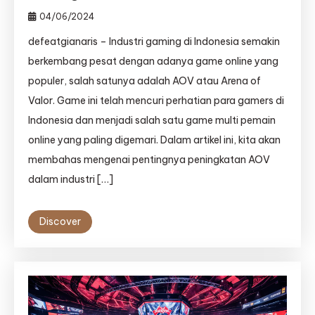
04/06/2024
defeatgianaris – Industri gaming di Indonesia semakin
berkembang pesat dengan adanya game online yang
populer, salah satunya adalah AOV atau Arena of
Valor. Game ini telah mencuri perhatian para gamers di
Indonesia dan menjadi salah satu game multi pemain
online yang paling digemari. Dalam artikel ini, kita akan
membahas mengenai pentingnya peningkatan AOV
dalam industri […]
Discover