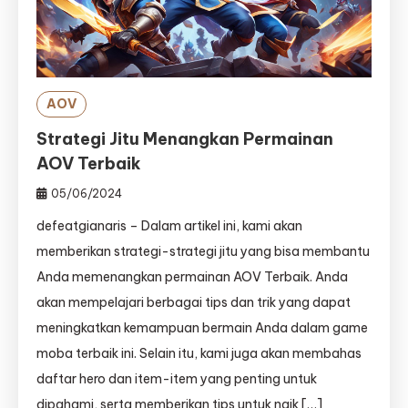
AOV
Strategi Jitu Menangkan Permainan
AOV Terbaik
05/06/2024
defeatgianaris – Dalam artikel ini, kami akan
memberikan strategi-strategi jitu yang bisa membantu
Anda memenangkan permainan AOV Terbaik. Anda
akan mempelajari berbagai tips dan trik yang dapat
meningkatkan kemampuan bermain Anda dalam game
moba terbaik ini. Selain itu, kami juga akan membahas
daftar hero dan item-item yang penting untuk
dipahami, serta memberikan tips untuk naik […]