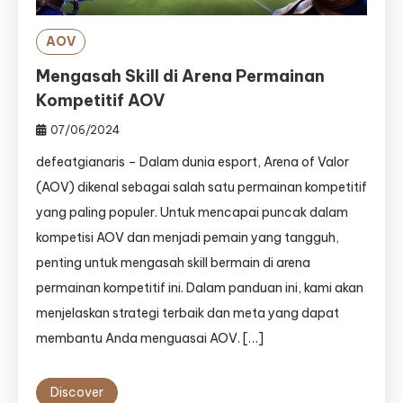
AOV
Mengasah Skill di Arena Permainan
Kompetitif AOV
07/06/2024
defeatgianaris – Dalam dunia esport, Arena of Valor
(AOV) dikenal sebagai salah satu permainan kompetitif
yang paling populer. Untuk mencapai puncak dalam
kompetisi AOV dan menjadi pemain yang tangguh,
penting untuk mengasah skill bermain di arena
permainan kompetitif ini. Dalam panduan ini, kami akan
menjelaskan strategi terbaik dan meta yang dapat
membantu Anda menguasai AOV. […]
Discover