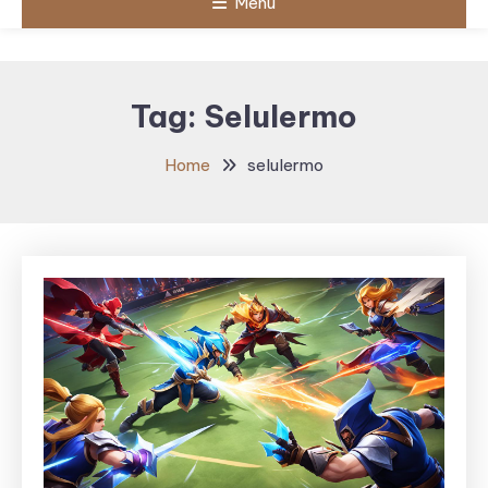
Menu
Tag:
Selulermo
Home
selulermo