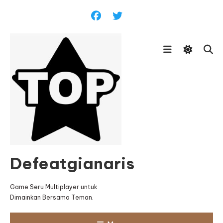
Skip
To
Content
Defeatgianaris
Game Seru Multiplayer untuk
Dimainkan Bersama Teman.