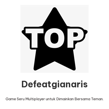
Defeatgianaris
Game Seru Multiplayer untuk Dimainkan Bersama Teman.