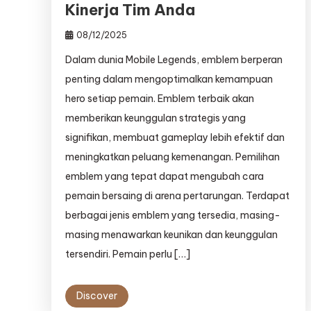
Kinerja Tim Anda
08/12/2025
Dalam dunia Mobile Legends, emblem berperan
penting dalam mengoptimalkan kemampuan
hero setiap pemain. Emblem terbaik akan
memberikan keunggulan strategis yang
signifikan, membuat gameplay lebih efektif dan
meningkatkan peluang kemenangan. Pemilihan
emblem yang tepat dapat mengubah cara
pemain bersaing di arena pertarungan. Terdapat
berbagai jenis emblem yang tersedia, masing-
masing menawarkan keunikan dan keunggulan
tersendiri. Pemain perlu […]
Discover