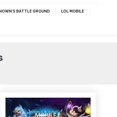
NOWN’S BATTLE GROUND
LOL MOBILE
s