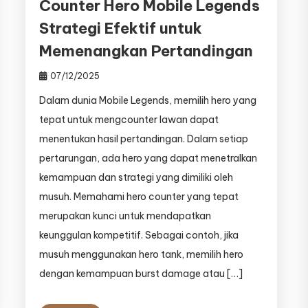
Counter Hero Mobile Legends
Strategi Efektif untuk
Memenangkan Pertandingan
07/12/2025
Dalam dunia Mobile Legends, memilih hero yang
tepat untuk mengcounter lawan dapat
menentukan hasil pertandingan. Dalam setiap
pertarungan, ada hero yang dapat menetralkan
kemampuan dan strategi yang dimiliki oleh
musuh. Memahami hero counter yang tepat
merupakan kunci untuk mendapatkan
keunggulan kompetitif. Sebagai contoh, jika
musuh menggunakan hero tank, memilih hero
dengan kemampuan burst damage atau […]