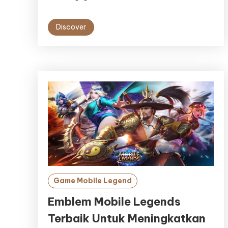
Discover
Game Mobile Legend
Emblem Mobile Legends
Terbaik Untuk Meningkatkan