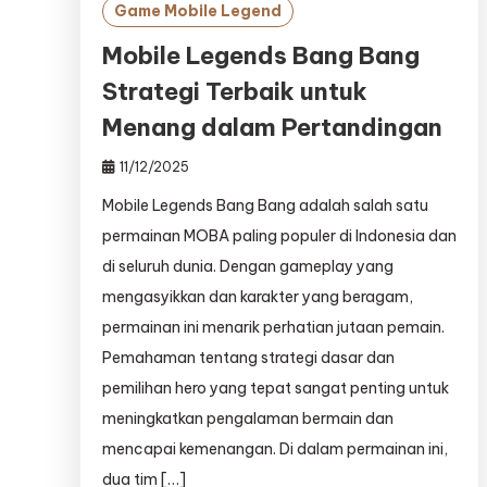
Game Mobile Legend
Mobile Legends Bang Bang
Strategi Terbaik untuk
Menang dalam Pertandingan
11/12/2025
Mobile Legends Bang Bang adalah salah satu
permainan MOBA paling populer di Indonesia dan
di seluruh dunia. Dengan gameplay yang
mengasyikkan dan karakter yang beragam,
permainan ini menarik perhatian jutaan pemain.
Pemahaman tentang strategi dasar dan
pemilihan hero yang tepat sangat penting untuk
meningkatkan pengalaman bermain dan
mencapai kemenangan. Di dalam permainan ini,
dua tim […]