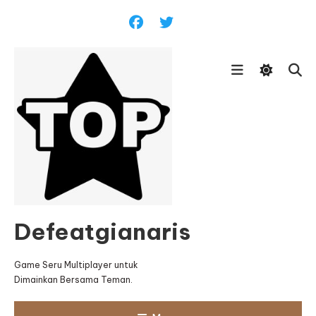
Skip
To
Content
Defeatgianaris
Game Seru Multiplayer untuk
Dimainkan Bersama Teman.