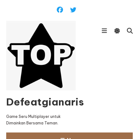
Skip
To
Content
Defeatgianaris
Game Seru Multiplayer untuk
Dimainkan Bersama Teman.