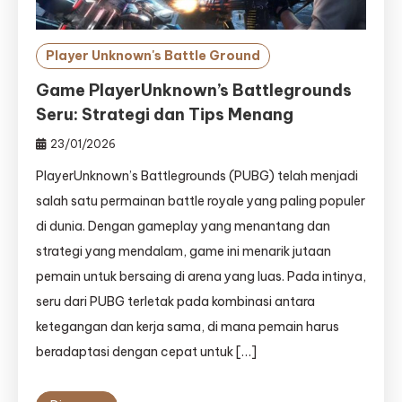
Player Unknown's Battle Ground
Game PlayerUnknown’s Battlegrounds
Seru: Strategi dan Tips Menang
23/01/2026
PlayerUnknown’s Battlegrounds (PUBG) telah menjadi
salah satu permainan battle royale yang paling populer
di dunia. Dengan gameplay yang menantang dan
strategi yang mendalam, game ini menarik jutaan
pemain untuk bersaing di arena yang luas. Pada intinya,
seru dari PUBG terletak pada kombinasi antara
ketegangan dan kerja sama, di mana pemain harus
beradaptasi dengan cepat untuk […]