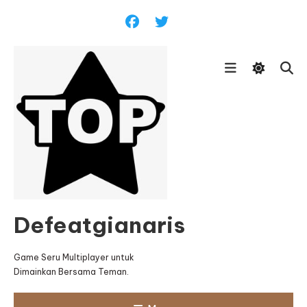
Skip
To
Content
Defeatgianaris
Game Seru Multiplayer untuk
Dimainkan Bersama Teman.