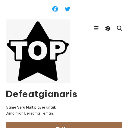
Skip
To
Content
Defeatgianaris
Game Seru Multiplayer untuk
Dimainkan Bersama Teman.