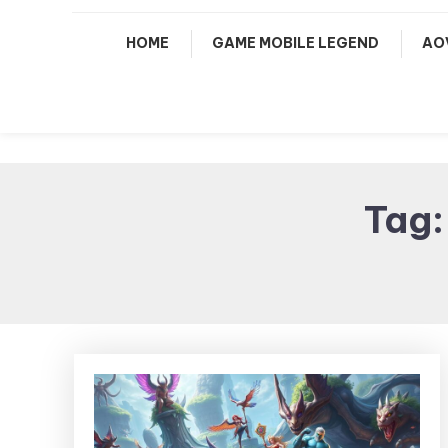
HOME
GAME MOBILE LEGEND
AO
Tag