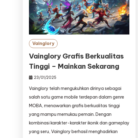
Vainglory
Vainglory Grafis Berkualitas
Tinggi – Mainkan Sekarang
23/01/2025
Vainglory telah mengukuhkan dirinya sebagai
salah satu game mobile terdepan dalam genre
MOBA, menawarkan grafis berkualitas tinggi
yang mampu memukau pemain. Dengan
kombinasi karakter-karakter ikonik dan gameplay
yang seru, Vainglory berhasil menghadirkan