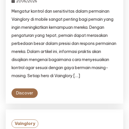
21/06/2026
Mengatur kontrol dan sensitivitas dalam permainan
Vainglory di mobile sangat penting bagi pemain yang
ingin meningkatkan kemampuan mereka. Dengan
pengaturan yang tepat, pemain dapat merasakan
perbedaan besar dalam presisi dan respons permainan
mereka. Dalam artikel ini, informasi praktis akan
disajikan mengenai bagaimana cara menyesuaikan
kontrol agar sesuai dengan gaya bermain masing-
masing. Setiap hero di Vainglory […]
Discover
Vainglory