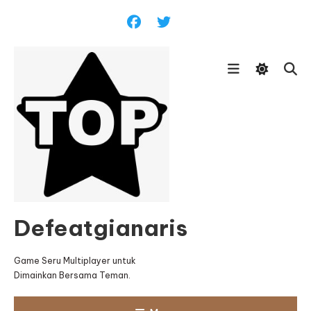
Skip
To
Content
Defeatgianaris
Game Seru Multiplayer untuk
Dimainkan Bersama Teman.