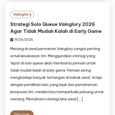
Vainglory
Strategi Solo Queue Vainglory 2026
Agar Tidak Mudah Kalah di Early Game
19/06/2026
Menang di awal permainan Vainglory sangat penting
untuk kesuksesan tim. Menggunakan strategi yang
tepat di solo queue akan membantu pemain untuk
tidak mudah kalah di early game. Pemain sering
menghadapi banyak tantangan di babak awal, tetapi
dengan pemilihan hero yang bijak dan pemahaman
komposisi tim, mereka bisa memperbaiki peluang untuk
menang. Memahami strategi lane awal […]
Discover