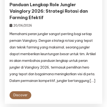
Panduan Lengkap Role Jungler
Vainglory 2026: Strategi Rotasi dan
Farming Efektif
20/06/2026
Memahami peran jungler sangat penting bagi setiap
pemain Vainglory. Dengan strategi rotasi yang tepat
dan teknik farming yang maksimal, seorang jungler
dapat memberikan keuntungan besar untuk tim. Artikel
ini akan membahas panduan lengkap untuk peran
jungler di Vainglory 2026, termasuk pemilihan hero
yang tepat dan bagaimana meningkatkan visi di peta.
Dalam permainan kompetitif, jungler bertanggung […]
Discover