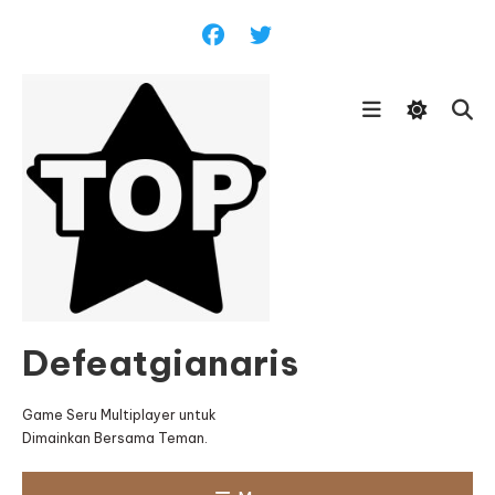
Skip
To
Content
Defeatgianaris
Game Seru Multiplayer untuk
Dimainkan Bersama Teman.