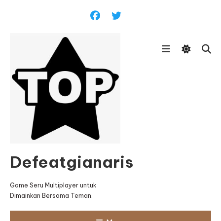
Skip
To
Content
Defeatgianaris
Game Seru Multiplayer untuk
Dimainkan Bersama Teman.