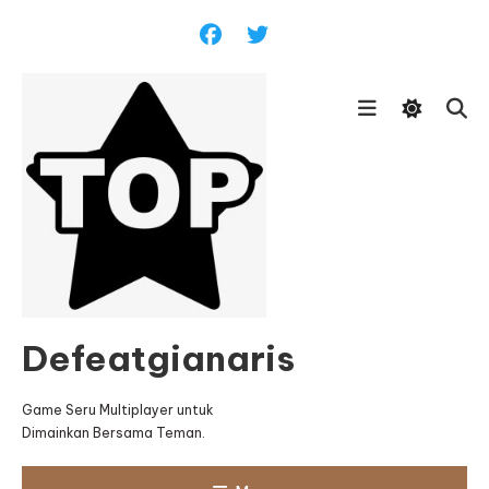
Skip
To
Content
Defeatgianaris
Game Seru Multiplayer untuk
Dimainkan Bersama Teman.