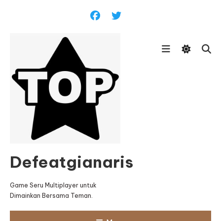
Skip
To
Content
Defeatgianaris
Game Seru Multiplayer untuk
Dimainkan Bersama Teman.