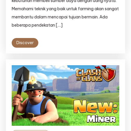
kebutuhan membeli sumber daya dengan uang nyata.
Memahami teknik yang baik untuk farming akan sangat
membantu dalam mencapai tujuan bermain. Ada
beberapa pendekatan […]
Discover