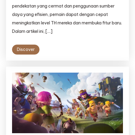
pendekatan yang cermat dan penggunaan sumber
daya yang efisien, pemain dapat dengan cepat
meningkatkan level TH mereka dan membuka fitur baru.
Dalam artikel ini, […]
Discover