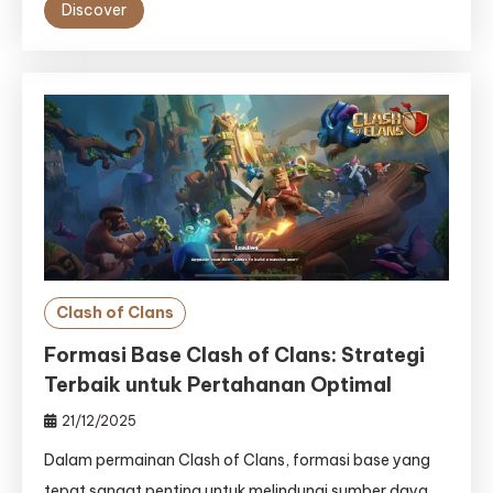
Discover
Clash of Clans
Formasi Base Clash of Clans: Strategi
Terbaik untuk Pertahanan Optimal
21/12/2025
Dalam permainan Clash of Clans, formasi base yang
tepat sangat penting untuk melindungi sumber daya