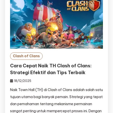
Clash of Clans
Cara Cepat Naik TH Clash of Clans:
Strategi Efektif dan Tips Terbaik
18/12/2025
Naik Town Hall (TH) di Clash of Clans adalah salah satu
tujuan utama bagi banyak pemain. Strategi yang tepat
dan pemahaman tentang mekanisme permainan
sangat penting untuk mempercepat proses ini. Dengan