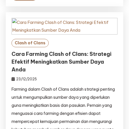
Clash of Clans
Cara Farming Clash of Clans: Strategi
Efektif Meningkatkan Sumber Daya
Anda
23/12/2025
Farming dalam Clash of Clans adalah strategi penting
untuk mengumpulkan sumber daya yang diperlukan
guna meningkatkan basis dan pasukan. Pemain yang
menguasai cara farming dengan efisien dapat
mempercepat kemajuan permainan dan mengurangi