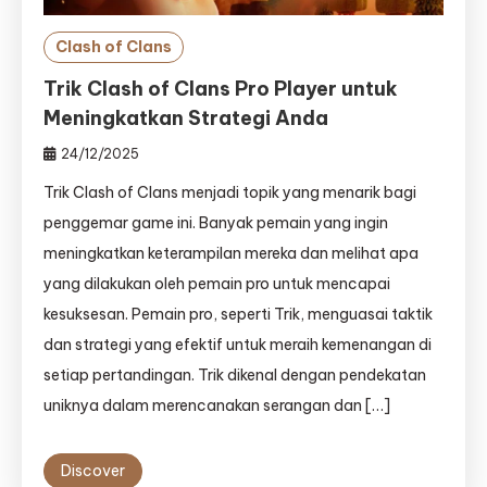
Clash of Clans
Trik Clash of Clans Pro Player untuk
Meningkatkan Strategi Anda
24/12/2025
Trik Clash of Clans menjadi topik yang menarik bagi
penggemar game ini. Banyak pemain yang ingin
meningkatkan keterampilan mereka dan melihat apa
yang dilakukan oleh pemain pro untuk mencapai
kesuksesan. Pemain pro, seperti Trik, menguasai taktik
dan strategi yang efektif untuk meraih kemenangan di
setiap pertandingan. Trik dikenal dengan pendekatan
uniknya dalam merencanakan serangan dan […]
Discover