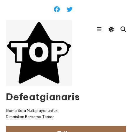
Skip
To
Content
Defeatgianaris
Game Seru Multiplayer untuk
Dimainkan Bersama Teman.