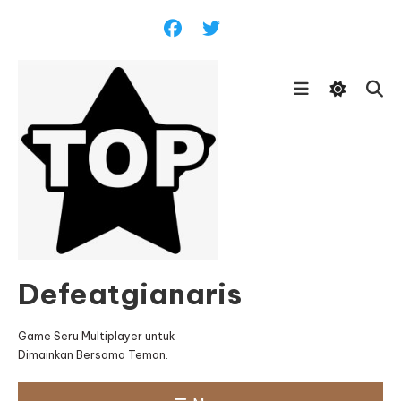
Skip
To
Content
Defeatgianaris
Game Seru Multiplayer untuk
Dimainkan Bersama Teman.