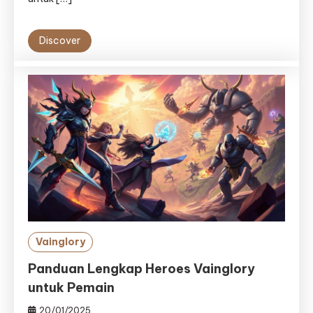
Discover
Vainglory
Panduan Lengkap Heroes Vainglory
untuk Pemain
20/01/2025