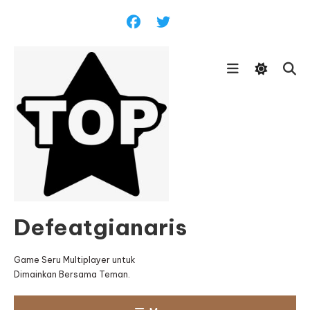
Skip
To
Content
Defeatgianaris
Game Seru Multiplayer untuk
Dimainkan Bersama Teman.