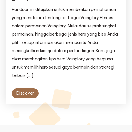
Panduan ini ditujukan untuk memberikan pemahaman
yang mendalam tentang berbagai Vainglory Heroes
dalam permainan Vainglory. Mulai dari sejarah singkat
permainan, hingga berbagai jenis hero yang bisa Anda
pilih, setiap informasi akan membantu Anda
meningkatkan kinerja dalam pertandingan. Kami juga
akan membagikan tips hero Vainglory yang berguna
untuk memilih hero sesuai gaya bermain dan strategi
terbaik […]
Discover