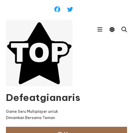
Skip
To
Content
Defeatgianaris
Game Seru Multiplayer untuk
Dimainkan Bersama Teman.