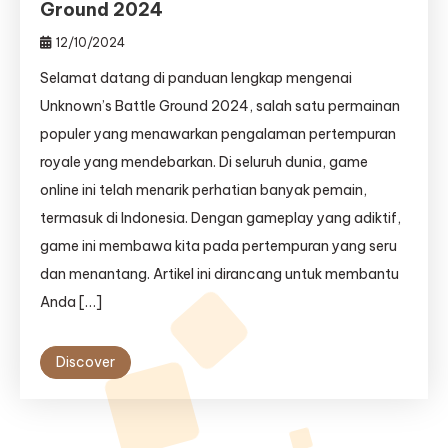
Ground 2024
12/10/2024
Selamat datang di panduan lengkap mengenai
Unknown’s Battle Ground 2024, salah satu permainan
populer yang menawarkan pengalaman pertempuran
royale yang mendebarkan. Di seluruh dunia, game
online ini telah menarik perhatian banyak pemain,
termasuk di Indonesia. Dengan gameplay yang adiktif,
game ini membawa kita pada pertempuran yang seru
dan menantang. Artikel ini dirancang untuk membantu
Anda […]
Discover