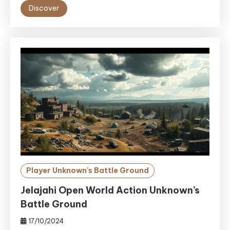
Discover
Player Unknown's Battle Ground
Jelajahi Open World Action Unknown’s
Battle Ground
17/10/2024