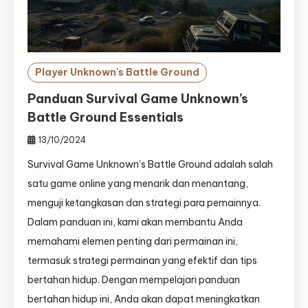
Player Unknown's Battle Ground
Panduan Survival Game Unknown’s
Battle Ground Essentials
13/10/2024
Survival Game Unknown’s Battle Ground adalah salah
satu game online yang menarik dan menantang,
menguji ketangkasan dan strategi para pemainnya.
Dalam panduan ini, kami akan membantu Anda
memahami elemen penting dari permainan ini,
termasuk strategi permainan yang efektif dan tips
bertahan hidup. Dengan mempelajari panduan
bertahan hidup ini, Anda akan dapat meningkatkan