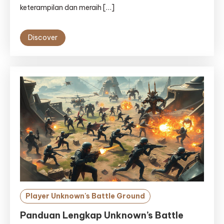
keterampilan dan meraih […]
Discover
Player Unknown's Battle Ground
Panduan Lengkap Unknown’s Battle