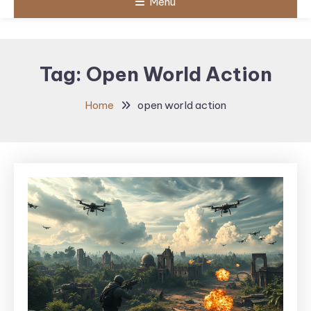
Menu
Tag:
Open World Action
Home
open world action