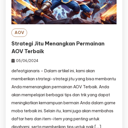
AOV
Strategi Jitu Menangkan Permainan
AOV Terbaik
05/06/2024
defeatgianaris – Dalam artikel ini, kami akan
memberikan strategi-strategi jitu yang bisa membantu
Anda memenangkan permainan AOV Terbaik. Anda
akan mempelajari berbagai tips dan trik yang dapat
meningkatkan kemampuan bermain Anda dalam game
moba terbaik ini. Selain itu, kami juga akan membahas
daftar hero dan item-item yang penting untuk
dipahami, serta memberikan tips untuk naik […]