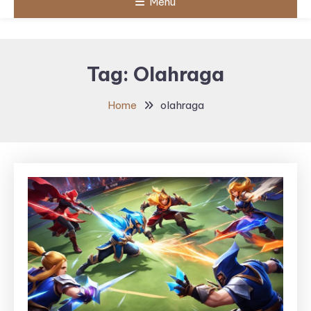
Menu
Tag:
Olahraga
Home
olahraga