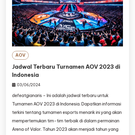
AOV
Jadwal Terbaru Turnamen AOV 2023 di
Indonesia
03/06/2024
defeatgianaris – Ini adalah jadwal terbaru untuk
Turnamen AOV 2023 di Indonesia. Dapatkan informasi
terkini tentang turnamen esports menarik ini yang akan
mempertemukan tim-tim terbaik di dalam permainan
Arena of Valor. Tahun 2023 akan menjadi tahun yang