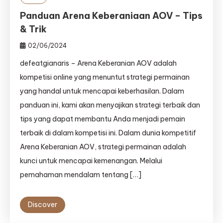
Panduan Arena Keberaniaan AOV – Tips
& Trik
02/06/2024
defeatgianaris – Arena Keberanian AOV adalah
kompetisi online yang menuntut strategi permainan
yang handal untuk mencapai keberhasilan. Dalam
panduan ini, kami akan menyajikan strategi terbaik dan
tips yang dapat membantu Anda menjadi pemain
terbaik di dalam kompetisi ini. Dalam dunia kompetitif
Arena Keberanian AOV, strategi permainan adalah
kunci untuk mencapai kemenangan. Melalui
pemahaman mendalam tentang […]
Discover