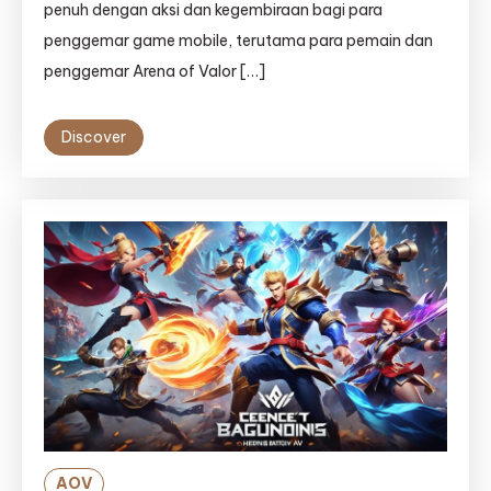
penuh dengan aksi dan kegembiraan bagi para
penggemar game mobile, terutama para pemain dan
penggemar Arena of Valor […]
Discover
AOV