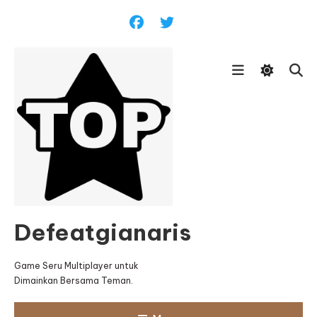
Skip
To
Content
Defeatgianaris
Game Seru Multiplayer untuk
Dimainkan Bersama Teman.