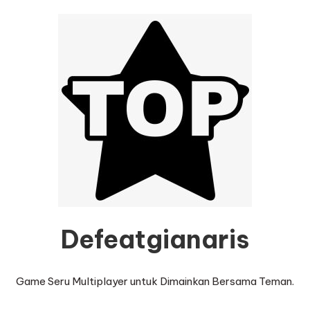
Defeatgianaris
Game Seru Multiplayer untuk Dimainkan Bersama Teman.