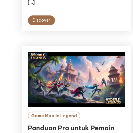
[…]
Discover
Game Mobile Legend
Panduan Pro untuk Pemain