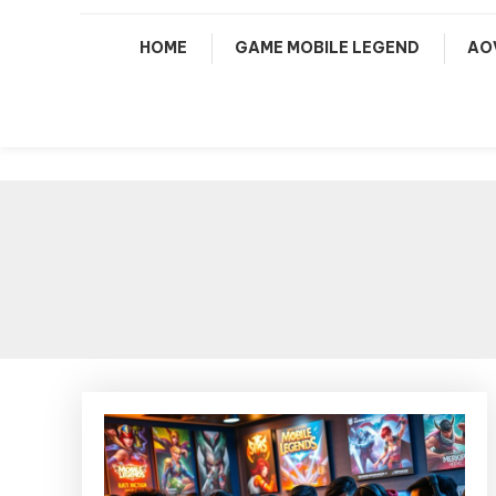
HOME
GAME MOBILE LEGEND
AO