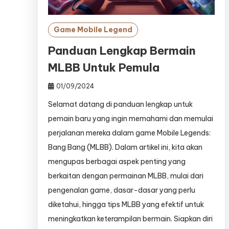
Game Mobile Legend
Panduan Lengkap Bermain
MLBB Untuk Pemula
01/09/2024
Selamat datang di panduan lengkap untuk
pemain baru yang ingin memahami dan memulai
perjalanan mereka dalam game Mobile Legends:
Bang Bang (MLBB). Dalam artikel ini, kita akan
mengupas berbagai aspek penting yang
berkaitan dengan permainan MLBB, mulai dari
pengenalan game, dasar-dasar yang perlu
diketahui, hingga tips MLBB yang efektif untuk
meningkatkan keterampilan bermain. Siapkan diri