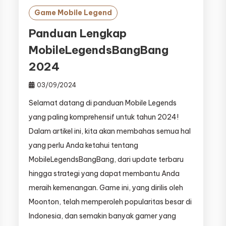
Game Mobile Legend
Panduan Lengkap
MobileLegendsBangBang
2024
03/09/2024
Selamat datang di panduan Mobile Legends
yang paling komprehensif untuk tahun 2024!
Dalam artikel ini, kita akan membahas semua hal
yang perlu Anda ketahui tentang
MobileLegendsBangBang, dari update terbaru
hingga strategi yang dapat membantu Anda
meraih kemenangan. Game ini, yang dirilis oleh
Moonton, telah memperoleh popularitas besar di
Indonesia, dan semakin banyak gamer yang