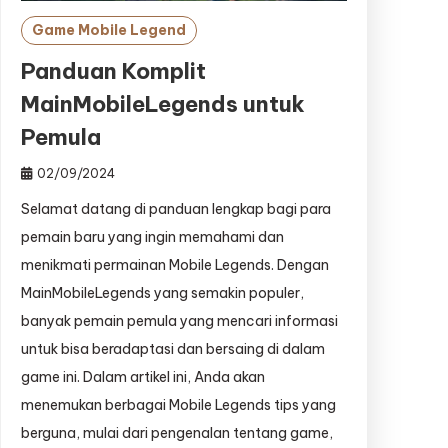
Game Mobile Legend
Panduan Komplit
MainMobileLegends untuk
Pemula
02/09/2024
Selamat datang di panduan lengkap bagi para
pemain baru yang ingin memahami dan
menikmati permainan Mobile Legends. Dengan
MainMobileLegends yang semakin populer,
banyak pemain pemula yang mencari informasi
untuk bisa beradaptasi dan bersaing di dalam
game ini. Dalam artikel ini, Anda akan
menemukan berbagai Mobile Legends tips yang
berguna, mulai dari pengenalan tentang game,