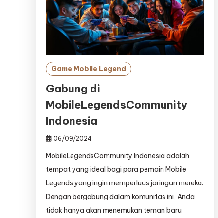
Game Mobile Legend
Gabung di
MobileLegendsCommunity
Indonesia
06/09/2024
MobileLegendsCommunity Indonesia adalah
tempat yang ideal bagi para pemain Mobile
Legends yang ingin memperluas jaringan mereka.
Dengan bergabung dalam komunitas ini, Anda
tidak hanya akan menemukan teman baru