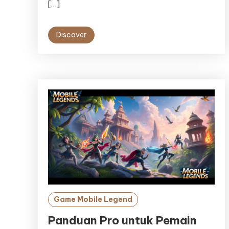
[…]
Discover
Game Mobile Legend
Panduan Pro untuk Pemain