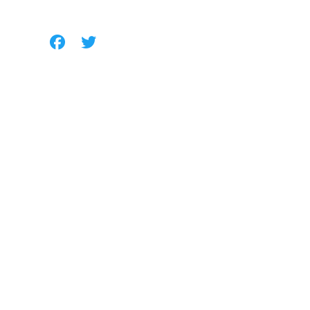
Skip
To
Content