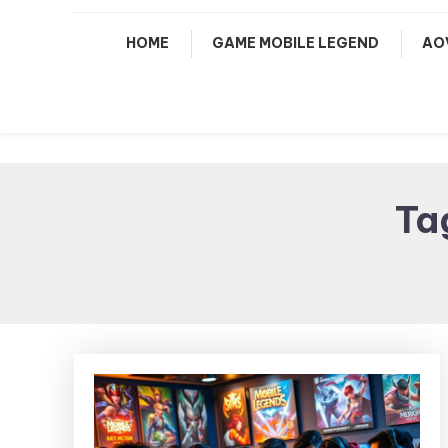
HOME
GAME MOBILE LEGEND
AO
Ta