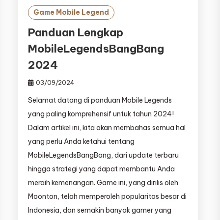
Game Mobile Legend
Panduan Lengkap
MobileLegendsBangBang
2024
03/09/2024
Selamat datang di panduan Mobile Legends
yang paling komprehensif untuk tahun 2024!
Dalam artikel ini, kita akan membahas semua hal
yang perlu Anda ketahui tentang
MobileLegendsBangBang, dari update terbaru
hingga strategi yang dapat membantu Anda
meraih kemenangan. Game ini, yang dirilis oleh
Moonton, telah memperoleh popularitas besar di
Indonesia, dan semakin banyak gamer yang