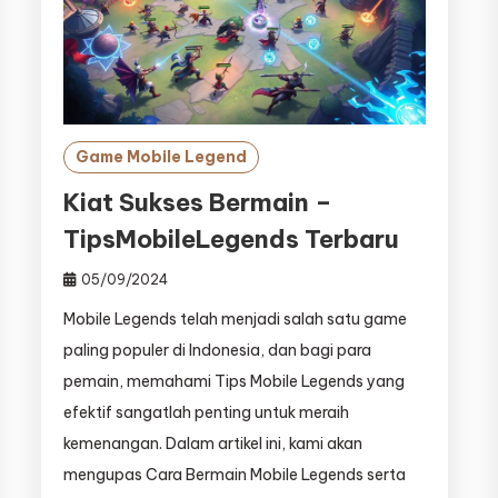
Game Mobile Legend
Kiat Sukses Bermain –
TipsMobileLegends Terbaru
05/09/2024
Mobile Legends telah menjadi salah satu game
paling populer di Indonesia, dan bagi para
pemain, memahami Tips Mobile Legends yang
efektif sangatlah penting untuk meraih
kemenangan. Dalam artikel ini, kami akan
mengupas Cara Bermain Mobile Legends serta