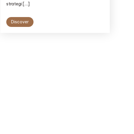
strategi […]
Discover