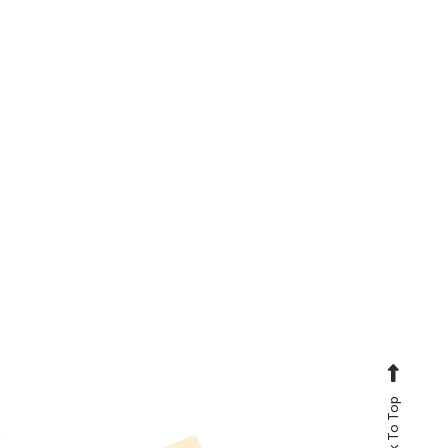
Back To Top