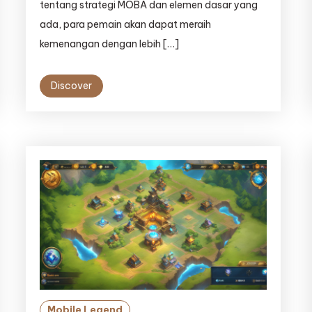
tentang strategi MOBA dan elemen dasar yang
ada, para pemain akan dapat meraih
kemenangan dengan lebih […]
Discover
Mobile Legend