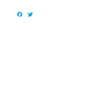
Skip
To
Content