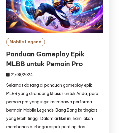
Mobile Legend
Panduan Gameplay Epik
MLBB untuk Pemain Pro
21/08/2024
Selamat datang di panduan gameplay epik
MLBB yang dirancang khusus untuk Anda, para
pemain pro yang ingin membawa performa
bermain Mobile Legends: Bang Bang ke tingkat
yang lebih tinggi. Dalam artikel ini, kami akan
membahas berbagai aspek penting dari