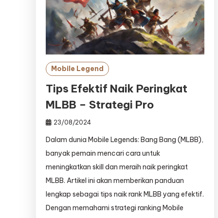
Mobile Legend
Tips Efektif Naik Peringkat
MLBB – Strategi Pro
23/08/2024
Dalam dunia Mobile Legends: Bang Bang (MLBB),
banyak pemain mencari cara untuk
meningkatkan skill dan meraih naik peringkat
MLBB. Artikel ini akan memberikan panduan
lengkap sebagai tips naik rank MLBB yang efektif.
Dengan memahami strategi ranking Mobile