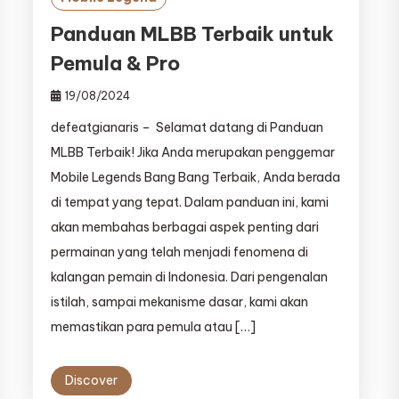
Panduan MLBB Terbaik untuk
Pemula & Pro
19/08/2024
defeatgianaris – Selamat datang di Panduan
MLBB Terbaik! Jika Anda merupakan penggemar
Mobile Legends Bang Bang Terbaik, Anda berada
di tempat yang tepat. Dalam panduan ini, kami
akan membahas berbagai aspek penting dari
permainan yang telah menjadi fenomena di
kalangan pemain di Indonesia. Dari pengenalan
istilah, sampai mekanisme dasar, kami akan
memastikan para pemula atau […]
Discover