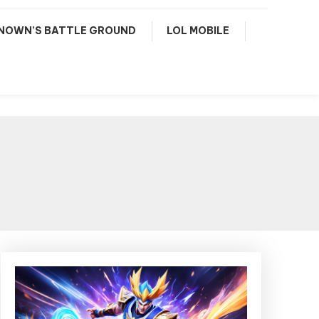
NOWN’S BATTLE GROUND
LOL MOBILE