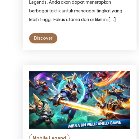
Legends, Anda akan dapat menerapkan
berbagai taktik untuk mencapai tingkat yang
lebih tinggi. Fokus utama dari artikel ini […]
Discover
Mobile Legend