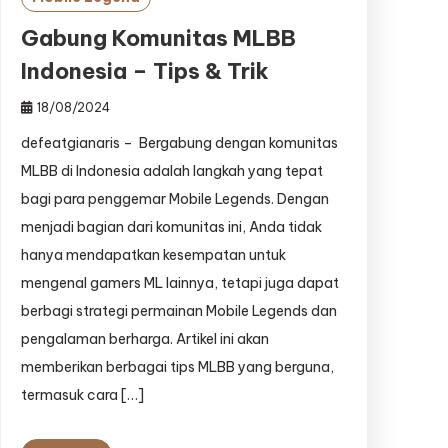
Gabung Komunitas MLBB
Indonesia – Tips & Trik
18/08/2024
defeatgianaris – Bergabung dengan komunitas
MLBB di Indonesia adalah langkah yang tepat
bagi para penggemar Mobile Legends. Dengan
menjadi bagian dari komunitas ini, Anda tidak
hanya mendapatkan kesempatan untuk
mengenal gamers ML lainnya, tetapi juga dapat
berbagi strategi permainan Mobile Legends dan
pengalaman berharga. Artikel ini akan
memberikan berbagai tips MLBB yang berguna,
termasuk cara […]