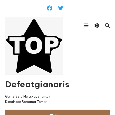
Skip
To
Content
Defeatgianaris
Game Seru Multiplayer untuk
Dimainkan Bersama Teman.