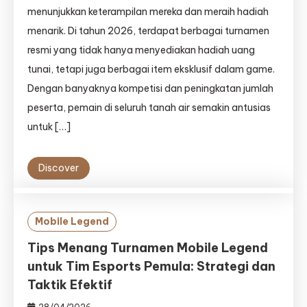
menunjukkan keterampilan mereka dan meraih hadiah
menarik. Di tahun 2026, terdapat berbagai turnamen
resmi yang tidak hanya menyediakan hadiah uang
tunai, tetapi juga berbagai item eksklusif dalam game.
Dengan banyaknya kompetisi dan peningkatan jumlah
peserta, pemain di seluruh tanah air semakin antusias
untuk […]
Discover
Mobile Legend
Tips Menang Turnamen Mobile Legend
untuk Tim Esports Pemula: Strategi dan
Taktik Efektif