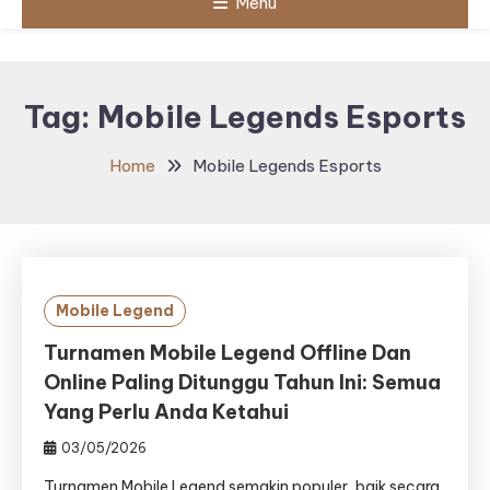
Menu
Tag:
Mobile Legends Esports
Home
Mobile Legends Esports
Mobile Legend
Turnamen Mobile Legend Offline Dan
Online Paling Ditunggu Tahun Ini: Semua
Yang Perlu Anda Ketahui
03/05/2026
Turnamen Mobile Legend semakin populer, baik secara