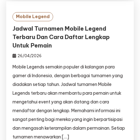
Mobile Legend
Jadwal Turnamen Mobile Legend
Terbaru Dan Cara Daftar Lengkap
Untuk Pemain
26/04/2026
Mobile Legends semakin populer di kalangan para
gamer di Indonesia, dengan berbagai turnamen yang
diadakan setiap tahun. Jadwal turnamen Mobile
Legends terbaru akan membantu para pemain untuk
mengetahui event yang akan datang dan cara
mendaftar dengan lengkap. Memahami informasi ini
sangat penting bagi mereka yang ingin berpartisipasi
dan mengasah keterampilan dalam permainan. Setiap
turnamen menawarkan […]