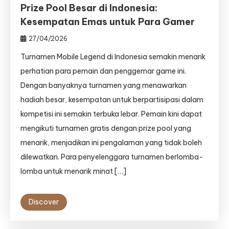
Prize Pool Besar di Indonesia:
Kesempatan Emas untuk Para Gamer
27/04/2026
Turnamen Mobile Legend di Indonesia semakin menarik
perhatian para pemain dan penggemar game ini.
Dengan banyaknya turnamen yang menawarkan
hadiah besar, kesempatan untuk berpartisipasi dalam
kompetisi ini semakin terbuka lebar. Pemain kini dapat
mengikuti turnamen gratis dengan prize pool yang
menarik, menjadikan ini pengalaman yang tidak boleh
dilewatkan. Para penyelenggara turnamen berlomba-
lomba untuk menarik minat […]
Discover