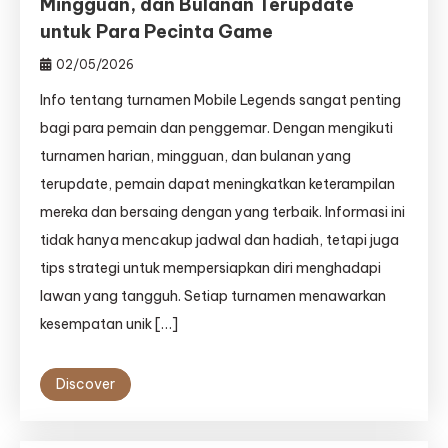
Mingguan, dan Bulanan Terupdate
untuk Para Pecinta Game
02/05/2026
Info tentang turnamen Mobile Legends sangat penting
bagi para pemain dan penggemar. Dengan mengikuti
turnamen harian, mingguan, dan bulanan yang
terupdate, pemain dapat meningkatkan keterampilan
mereka dan bersaing dengan yang terbaik. Informasi ini
tidak hanya mencakup jadwal dan hadiah, tetapi juga
tips strategi untuk mempersiapkan diri menghadapi
lawan yang tangguh. Setiap turnamen menawarkan
kesempatan unik […]
Discover