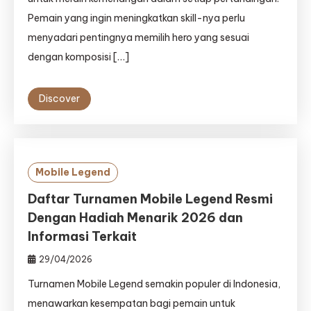
Pemain yang ingin meningkatkan skill-nya perlu
menyadari pentingnya memilih hero yang sesuai
dengan komposisi […]
Discover
Mobile Legend
Daftar Turnamen Mobile Legend Resmi
Dengan Hadiah Menarik 2026 dan
Informasi Terkait
29/04/2026
Turnamen Mobile Legend semakin populer di Indonesia,
menawarkan kesempatan bagi pemain untuk