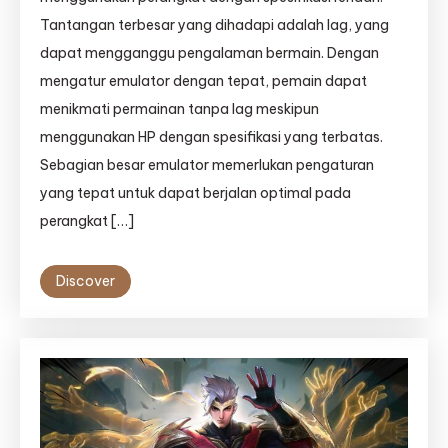
Tantangan terbesar yang dihadapi adalah lag, yang
dapat mengganggu pengalaman bermain. Dengan
mengatur emulator dengan tepat, pemain dapat
menikmati permainan tanpa lag meskipun
menggunakan HP dengan spesifikasi yang terbatas.
Sebagian besar emulator memerlukan pengaturan
yang tepat untuk dapat berjalan optimal pada
perangkat […]
Discover