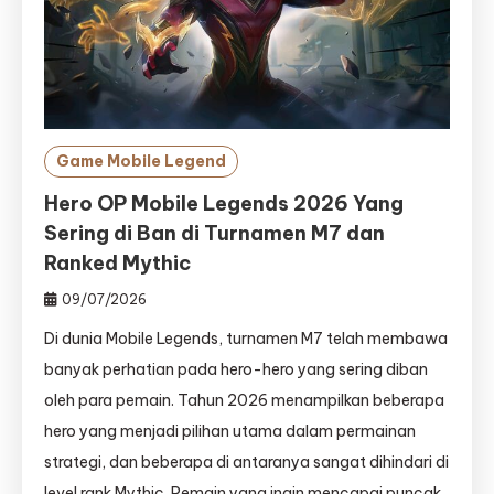
Game Mobile Legend
Hero OP Mobile Legends 2026 Yang
Sering di Ban di Turnamen M7 dan
Ranked Mythic
09/07/2026
Di dunia Mobile Legends, turnamen M7 telah membawa
banyak perhatian pada hero-hero yang sering diban
oleh para pemain. Tahun 2026 menampilkan beberapa
hero yang menjadi pilihan utama dalam permainan
strategi, dan beberapa di antaranya sangat dihindari di
level rank Mythic. Pemain yang ingin mencapai puncak