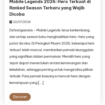
Mobile Legends 2026: Hero Terkuat di
Ranked Season Terbaru yang Wajib
Dicoba
22/07/2026
Defeatgianaris – Mobile Legends terus berkembang,
dan setiap season baru menghadirkan hero-hero yang
patut dicoba. Di Peringkat Musim 2026, beberapa hero
terkuat telah muncul, memberikan pemain keunggulan
yang signifikan dalam permainan. Memilih hero yang
tepat dapat menentukan antara kemenangan dan
kekalahan, sehingga penting untuk mengetahui pilihan
terbaik. Para pemain biasanya mencari hero dengan
kemampuan yang […]
Discover