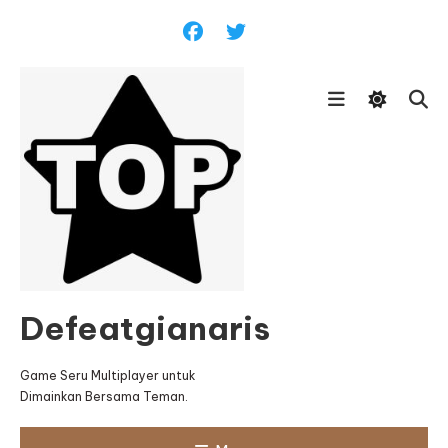
Skip
To
Content
Defeatgianaris
Game Seru Multiplayer untuk
Dimainkan Bersama Teman.