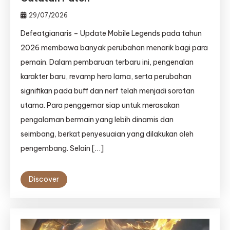
29/07/2026
Defeatgianaris – Update Mobile Legends pada tahun
2026 membawa banyak perubahan menarik bagi para
pemain. Dalam pembaruan terbaru ini, pengenalan
karakter baru, revamp hero lama, serta perubahan
signifikan pada buff dan nerf telah menjadi sorotan
utama. Para penggemar siap untuk merasakan
pengalaman bermain yang lebih dinamis dan
seimbang, berkat penyesuaian yang dilakukan oleh
pengembang. Selain […]
Discover