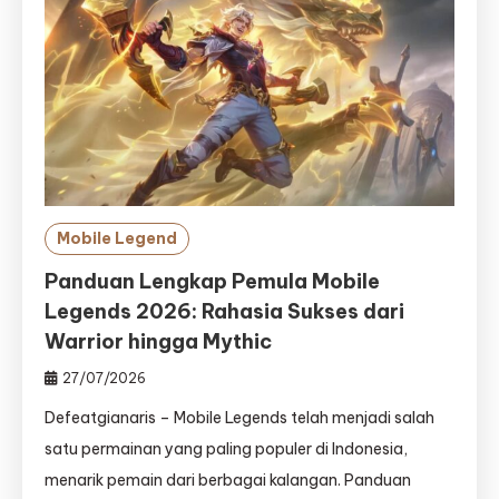
Mobile Legend
Panduan Lengkap Pemula Mobile
Legends 2026: Rahasia Sukses dari
Warrior hingga Mythic
27/07/2026
Defeatgianaris – Mobile Legends telah menjadi salah
satu permainan yang paling populer di Indonesia,
menarik pemain dari berbagai kalangan. Panduan