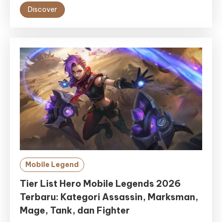
Discover
Mobile Legend
Tier List Hero Mobile Legends 2026
Terbaru: Kategori Assassin, Marksman,
Mage, Tank, dan Fighter