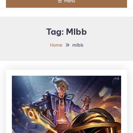
Menu
Tag:
Mlbb
Home
mlbb