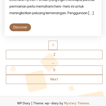
permainan perlu memahami hero-hero ini untuk
meningkatkan peluang kemenangan. Penggunaan […]
Discover
Posts
1
pagination
2
…
5
Next
WP Diary
|
Theme: wp-diary by
Mystery Themes
.