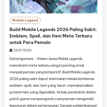
Mobile Legend
Build Mobile Legends 2026 Paling Sakit:
Emblem, Spell, dan Item Meta Terbaru
untuk Para Pemain
23/07/2026
Defeatgianaris – Dalam dunia Mobile Legends,
memahami meta terbaru sangat penting untuk
menjadi pemain yang kompetitif. Build Mobile Legends
2026 paling sakit dapat ditentukan melalui kombinasi
emblem, spell, dan item yang tepat, memaksimalkan
potensi hero yang digunakan. Setiap perubahan dalam
patch game mempengaruhi cara pemain mengambil
keputusan dalam pertempuran. Dengan perkembangan