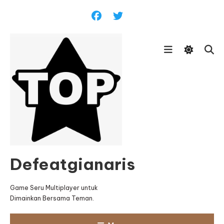
Skip
To
Content
Defeatgianaris
Game Seru Multiplayer untuk
Dimainkan Bersama Teman.