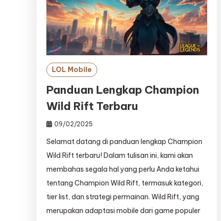
LOL Mobile
Panduan Lengkap Champion
Wild Rift Terbaru
09/02/2025
Selamat datang di panduan lengkap Champion
Wild Rift terbaru! Dalam tulisan ini, kami akan
membahas segala hal yang perlu Anda ketahui
tentang Champion Wild Rift, termasuk kategori,
tier list, dan strategi permainan. Wild Rift, yang
merupakan adaptasi mobile dari game populer