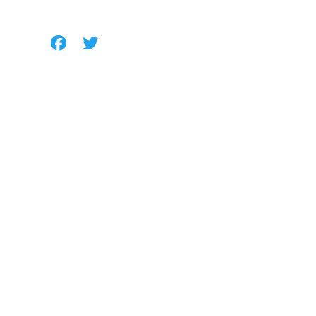
Skip
To
Content