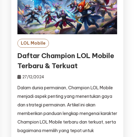
LOL Mobile
Daftar Champion LOL Mobile
Terbaru & Terkuat
27/12/2024
Dalam dunia permainan, Champion LOL Mobile
menjadi aspek penting yang menentukan gaya
dan strategi permainan. Artikel ini akan
memberikan panduan lengkap mengenai karakter
Champion LOL Mobile terbaru dan terkuat, serta
bagaimana memilih yang tepat untuk