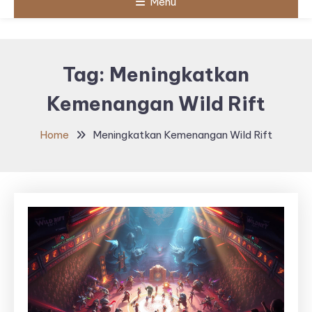
Menu
Tag:
Meningkatkan
Kemenangan Wild Rift
Home
Meningkatkan Kemenangan Wild Rift