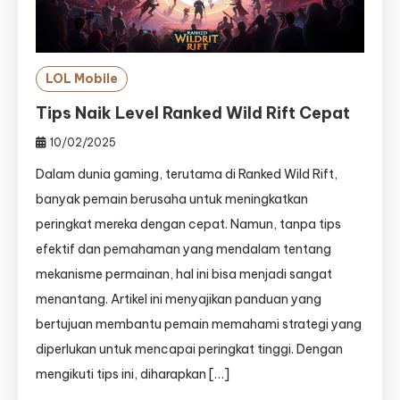
LOL Mobile
Tips Naik Level Ranked Wild Rift Cepat
10/02/2025
Dalam dunia gaming, terutama di Ranked Wild Rift,
banyak pemain berusaha untuk meningkatkan
peringkat mereka dengan cepat. Namun, tanpa tips
efektif dan pemahaman yang mendalam tentang
mekanisme permainan, hal ini bisa menjadi sangat
menantang. Artikel ini menyajikan panduan yang
bertujuan membantu pemain memahami strategi yang
diperlukan untuk mencapai peringkat tinggi. Dengan
mengikuti tips ini, diharapkan […]