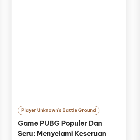
Player Unknown's Battle Ground
Game PUBG Populer Dan
Seru: Menyelami Keseruan