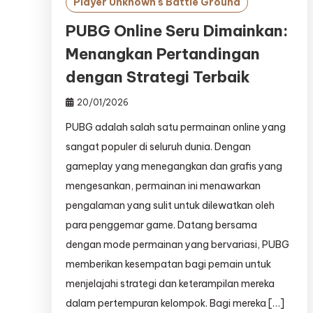
Player Unknown's Battle Ground
PUBG Online Seru Dimainkan:
Menangkan Pertandingan
dengan Strategi Terbaik
20/01/2026
PUBG adalah salah satu permainan online yang
sangat populer di seluruh dunia. Dengan
gameplay yang menegangkan dan grafis yang
mengesankan, permainan ini menawarkan
pengalaman yang sulit untuk dilewatkan oleh
para penggemar game. Datang bersama
dengan mode permainan yang bervariasi, PUBG
memberikan kesempatan bagi pemain untuk
menjelajahi strategi dan keterampilan mereka
dalam pertempuran kelompok. Bagi mereka […]