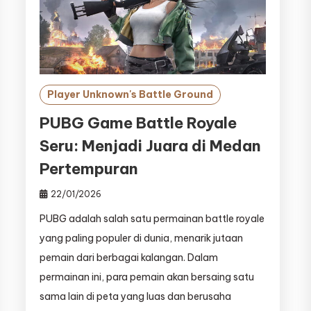
Player Unknown's Battle Ground
PUBG Game Battle Royale
Seru: Menjadi Juara di Medan
Pertempuran
22/01/2026
PUBG adalah salah satu permainan battle royale
yang paling populer di dunia, menarik jutaan
pemain dari berbagai kalangan. Dalam
permainan ini, para pemain akan bersaing satu
sama lain di peta yang luas dan berusaha