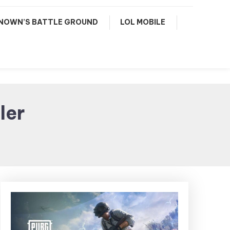
NOWN’S BATTLE GROUND
LOL MOBILE
ler