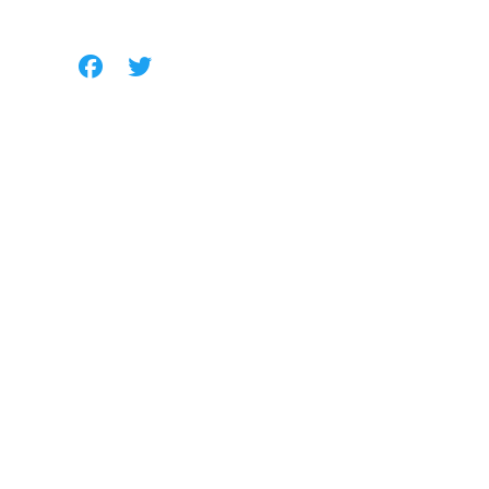
Skip
To
Content