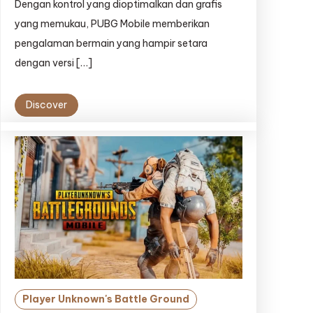
Dengan kontrol yang dioptimalkan dan grafis
yang memukau, PUBG Mobile memberikan
pengalaman bermain yang hampir setara
dengan versi […]
Discover
Player Unknown's Battle Ground