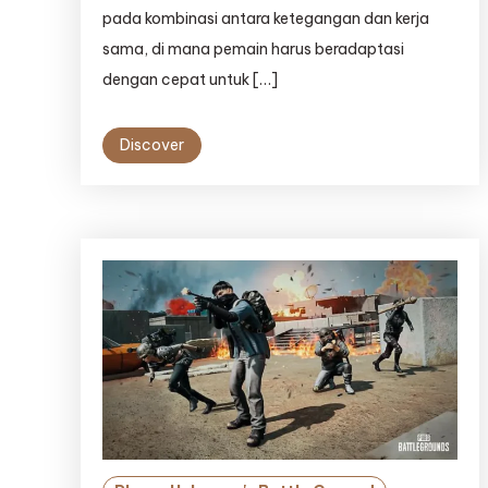
pada kombinasi antara ketegangan dan kerja
sama, di mana pemain harus beradaptasi
dengan cepat untuk […]
Discover