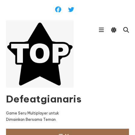
Skip
To
Content
Defeatgianaris
Game Seru Multiplayer untuk
Dimainkan Bersama Teman.