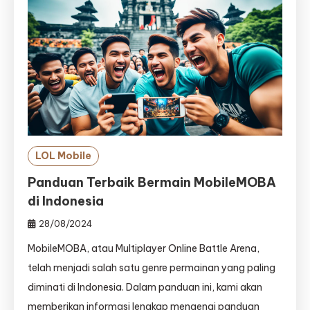
LOL Mobile
Panduan Terbaik Bermain MobileMOBA
di Indonesia
28/08/2024
MobileMOBA, atau Multiplayer Online Battle Arena,
telah menjadi salah satu genre permainan yang paling
diminati di Indonesia. Dalam panduan ini, kami akan
memberikan informasi lengkap mengenai panduan