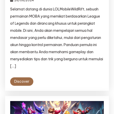
26/08/2024
Selamat datang di dunia LOLMobileWildRift, sebuah
permainan MOBA yang memikat berdasarkan League
of Legends dan dirancang khusus untuk perangkat
mobile. Di sini, Anda akan mempelajari semua hal
mendasar yang perlu diketahui, mulai dari pengaturan
akun hingga kontrol permainan. Panduan pemula ini
akan membantu Anda memahami gameplay dan
menyediakan tips dan trik yang berguna untuk memulai
[…]
Discover