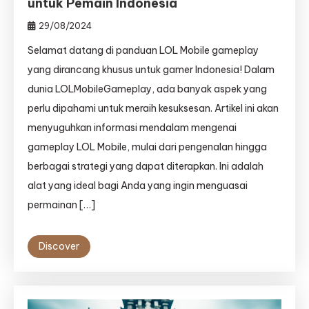
untuk Pemain Indonesia
29/08/2024
Selamat datang di panduan LOL Mobile gameplay
yang dirancang khusus untuk gamer Indonesia! Dalam
dunia LOLMobileGameplay, ada banyak aspek yang
perlu dipahami untuk meraih kesuksesan. Artikel ini akan
menyuguhkan informasi mendalam mengenai
gameplay LOL Mobile, mulai dari pengenalan hingga
berbagai strategi yang dapat diterapkan. Ini adalah
alat yang ideal bagi Anda yang ingin menguasai
permainan […]
Discover