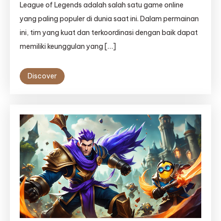
League of Legends adalah salah satu game online
yang paling populer di dunia saat ini. Dalam permainan
ini, tim yang kuat dan terkoordinasi dengan baik dapat
memiliki keunggulan yang […]
Discover