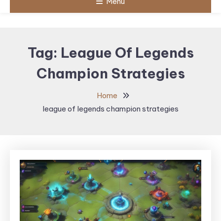
Menu
Tag:
League Of Legends
Champion Strategies
Home
league of legends champion strategies