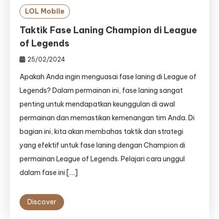
LOL Mobile
Taktik Fase Laning Champion di League
of Legends
25/02/2024
Apakah Anda ingin menguasai fase laning di League of
Legends? Dalam permainan ini, fase laning sangat
penting untuk mendapatkan keunggulan di awal
permainan dan memastikan kemenangan tim Anda. Di
bagian ini, kita akan membahas taktik dan strategi
yang efektif untuk fase laning dengan Champion di
permainan League of Legends. Pelajari cara unggul
dalam fase ini […]
Discover