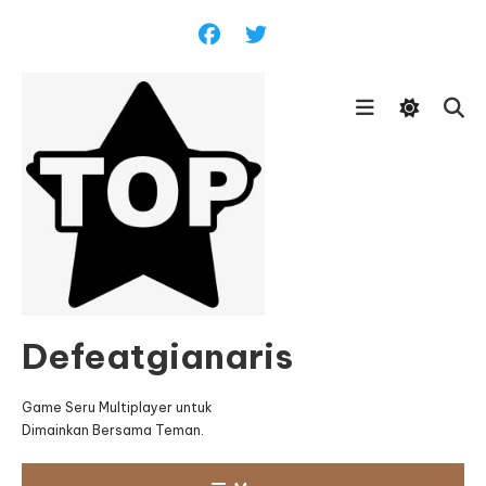
Skip
To
Content
Defeatgianaris
Game Seru Multiplayer untuk
Dimainkan Bersama Teman.