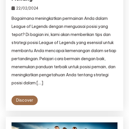
22/02/2024
Bagaimana meningkatkan permainan Anda dalam
League of Legends dengan menguasai posisi yang
tepat? Di bagian ini, kami akan memberikan tips dan
strategi posisi League of Legends yang esensial untuk
membantu Anda mencapai kemenangan dalam setiap
pertandingan. Pelajari cara bermain dengan baik,
menemukan panduan terbaik untuk posisi pemain, dan
meningkatkan pengetahuan Anda tentang strategi
posisi dalam […]
Discover