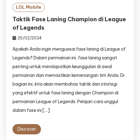
LOL Mobile
Taktik Fase Laning Champion di League
of Legends
25/02/2024
Apakah Anda ingin menguasai fase laning di League of
Legends? Dalam permainan ini, fase laning sangat
penting untuk mendapatkan keunggulan di awal
permainan dan memastikan kemenangan tim Anda. Di
bagian ini, kita akan membahas taktik dan strategi
yang efektif untuk fase laning dengan Champion di
permainan League of Legends. Pelajari cara unggul
dalam fase ini […]
Discover