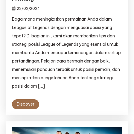
22/02/2024
Bagaimana meningkatkan permainan Anda dalam
League of Legends dengan menguasai posisi yang
tepat? Di bagian ini, kami akan memberikan tips dan
strategi posisi League of Legends yang esensial untuk
membantu Anda mencapai kemenangan dalam setiap
pertandingan. Pelajari cara bermain dengan baik,
menemukan panduan terbaik untuk posisi pemain, dan
meningkatkan pengetahuan Anda tentang strategi
posisi dalam […]
Discover