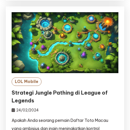
LOL Mobile
Strategi Jungle Pathing di League of
Legends
24/02/2024
Apakah Anda seorang pemain Daftar Toto Macau
yang ambisius dan ingin meningkatkan kontrol