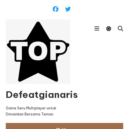
Skip
To
Content
Defeatgianaris
Game Seru Multiplayer untuk
Dimainkan Bersama Teman.