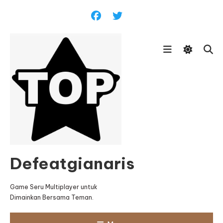
Skip
To
Content
Defeatgianaris
Game Seru Multiplayer untuk
Dimainkan Bersama Teman.