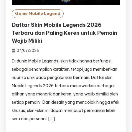
Game Mobile Legend
Daftar Skin Mobile Legends 2026
Terbaru dan Paling Keren untuk Pemain
Wajib Miliki
07/07/2026
Di dunia Mobile Legends, skin tidak hanya berfungsi
sebagai penampilan karakter, tetapi juga memberikan
nuansa unik pada pengalaman bermain. Daftar skin
Mobile Legends 2026 terbaru menawarkan berbagai
pilihan yang menarik dan keren, yang wajib dimiliki oleh
setiap pemain . Dari desain yang mencolok hingga efek
khusus, skin-skin ini dapat membuat permainan lebih
seru dan personal. […]