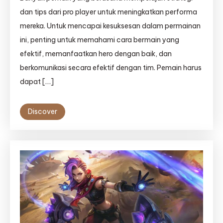
dan tips dari pro player untuk meningkatkan performa
mereka. Untuk mencapai kesuksesan dalam permainan
ini, penting untuk memahami cara bermain yang
efektif, memanfaatkan hero dengan baik, dan
berkomunikasi secara efektif dengan tim. Pemain harus
dapat […]
Discover