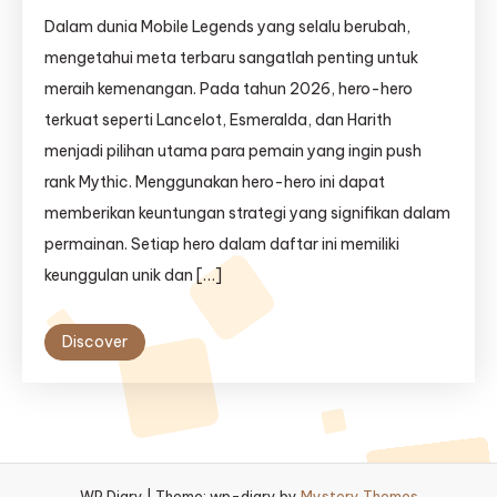
Dalam dunia Mobile Legends yang selalu berubah,
mengetahui meta terbaru sangatlah penting untuk
meraih kemenangan. Pada tahun 2026, hero-hero
terkuat seperti Lancelot, Esmeralda, dan Harith
menjadi pilihan utama para pemain yang ingin push
rank Mythic. Menggunakan hero-hero ini dapat
memberikan keuntungan strategi yang signifikan dalam
permainan. Setiap hero dalam daftar ini memiliki
keunggulan unik dan […]
Discover
WP Diary
|
Theme: wp-diary by
Mystery Themes
.