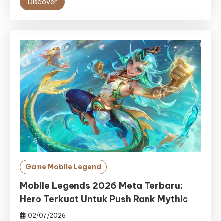
Discover
Game Mobile Legend
Mobile Legends 2026 Meta Terbaru:
Hero Terkuat Untuk Push Rank Mythic
02/07/2026