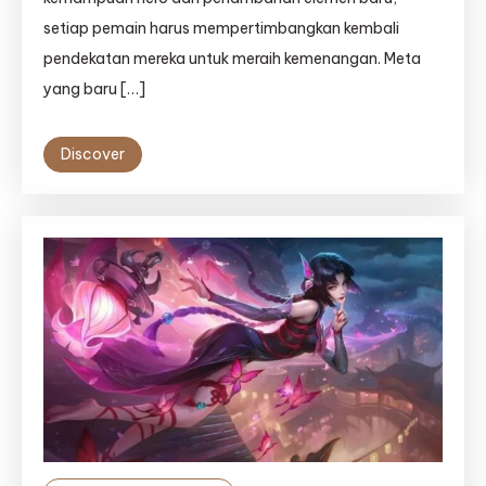
setiap pemain harus mempertimbangkan kembali
pendekatan mereka untuk meraih kemenangan. Meta
yang baru […]
Discover