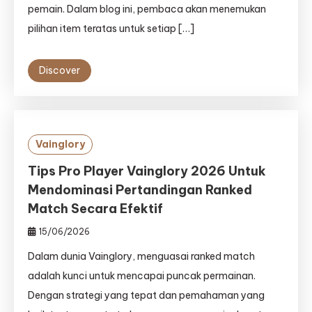
pemain. Dalam blog ini, pembaca akan menemukan
pilihan item teratas untuk setiap […]
Discover
Vainglory
Tips Pro Player Vainglory 2026 Untuk
Mendominasi Pertandingan Ranked
Match Secara Efektif
15/06/2026
Dalam dunia Vainglory, menguasai ranked match
adalah kunci untuk mencapai puncak permainan.
Dengan strategi yang tepat dan pemahaman yang