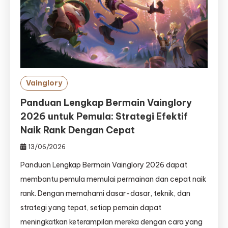
Vainglory
Panduan Lengkap Bermain Vainglory
2026 untuk Pemula: Strategi Efektif
Naik Rank Dengan Cepat
13/06/2026
Panduan Lengkap Bermain Vainglory 2026 dapat
membantu pemula memulai permainan dan cepat naik
rank. Dengan memahami dasar-dasar, teknik, dan
strategi yang tepat, setiap pemain dapat
meningkatkan keterampilan mereka dengan cara yang