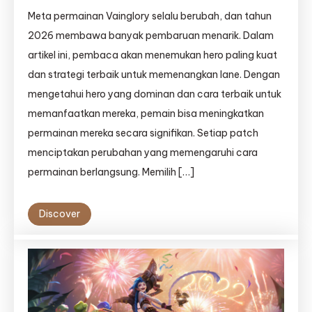
Meta permainan Vainglory selalu berubah, dan tahun
2026 membawa banyak pembaruan menarik. Dalam
artikel ini, pembaca akan menemukan hero paling kuat
dan strategi terbaik untuk memenangkan lane. Dengan
mengetahui hero yang dominan dan cara terbaik untuk
memanfaatkan mereka, pemain bisa meningkatkan
permainan mereka secara signifikan. Setiap patch
menciptakan perubahan yang memengaruhi cara
permainan berlangsung. Memilih […]
Discover