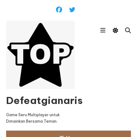
Skip
To
Content
Defeatgianaris
Game Seru Multiplayer untuk
Dimainkan Bersama Teman.