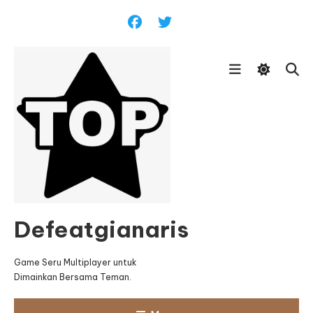
Skip
To
Content
Defeatgianaris
Game Seru Multiplayer untuk
Dimainkan Bersama Teman.