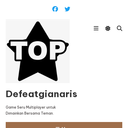
Skip
To
Content
Defeatgianaris
Game Seru Multiplayer untuk
Dimainkan Bersama Teman.