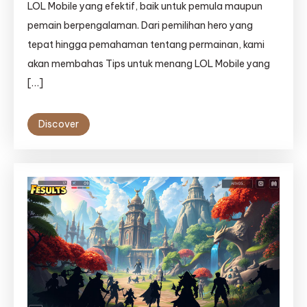
LOL Mobile yang efektif, baik untuk pemula maupun
pemain berpengalaman. Dari pemilihan hero yang
tepat hingga pemahaman tentang permainan, kami
akan membahas Tips untuk menang LOL Mobile yang
[…]
Discover