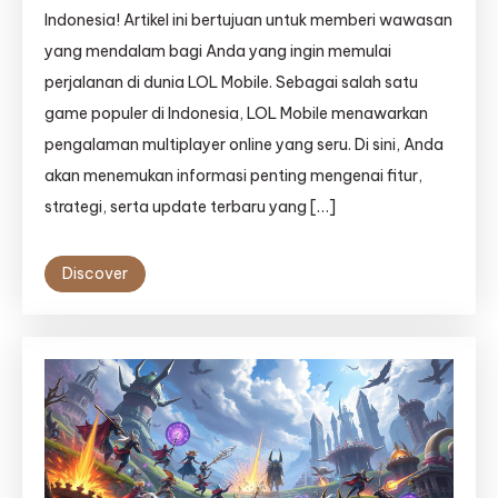
Indonesia! Artikel ini bertujuan untuk memberi wawasan
yang mendalam bagi Anda yang ingin memulai
perjalanan di dunia LOL Mobile. Sebagai salah satu
game populer di Indonesia, LOL Mobile menawarkan
pengalaman multiplayer online yang seru. Di sini, Anda
akan menemukan informasi penting mengenai fitur,
strategi, serta update terbaru yang […]
Discover