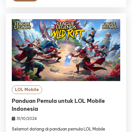
LOL Mobile
Panduan Pemula untuk LOL Mobile
Indonesia
31/10/2024
Selamat datang di panduan pemula LOL Mobile