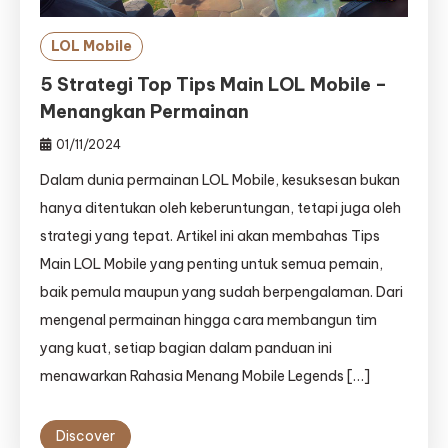
LOL Mobile
5 Strategi Top Tips Main LOL Mobile –
Menangkan Permainan
01/11/2024
Dalam dunia permainan LOL Mobile, kesuksesan bukan
hanya ditentukan oleh keberuntungan, tetapi juga oleh
strategi yang tepat. Artikel ini akan membahas Tips
Main LOL Mobile yang penting untuk semua pemain,
baik pemula maupun yang sudah berpengalaman. Dari
mengenal permainan hingga cara membangun tim
yang kuat, setiap bagian dalam panduan ini
menawarkan Rahasia Menang Mobile Legends […]
Discover