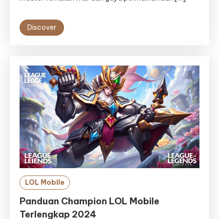
Discover
LOL Mobile
Panduan Champion LOL Mobile
Terlengkap 2024