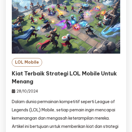
LOL Mobile
Kiat Terbaik Strategi LOL Mobile Untuk
Menang
28/10/2024
Dalam dunia permainan kompetitif seperti League of
Legends (LOL) Mobile, setiap pemain ingin mencapai
kemenangan dan mengasah keterampilan mereka.
Artikel ini bertujuan untuk memberikan kiat dan strategi