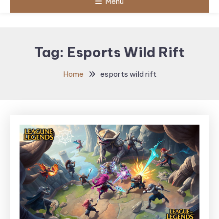
Menu
Tag:
Esports Wild Rift
Home
esports wild rift