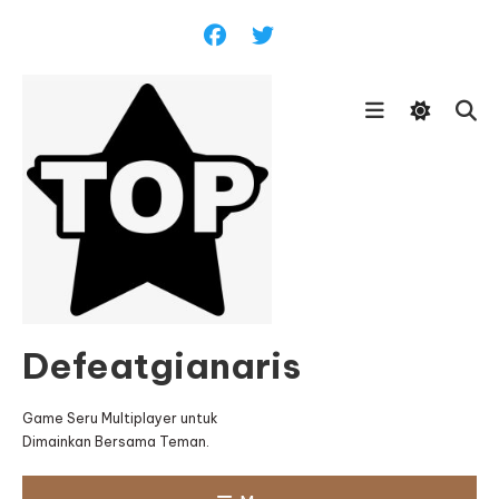
Skip
To
Content
Defeatgianaris
Game Seru Multiplayer untuk
Dimainkan Bersama Teman.