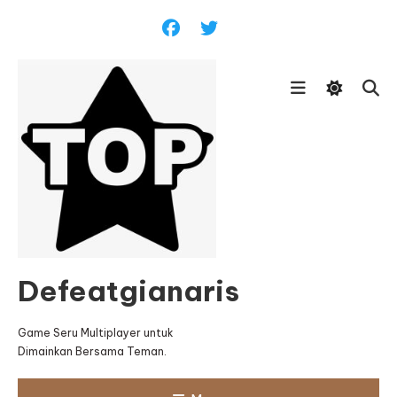
Skip
To
Content
Defeatgianaris
Game Seru Multiplayer untuk
Dimainkan Bersama Teman.