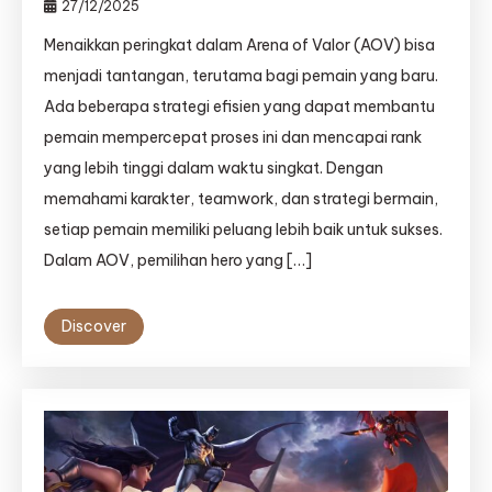
27/12/2025
Menaikkan peringkat dalam Arena of Valor (AOV) bisa
menjadi tantangan, terutama bagi pemain yang baru.
Ada beberapa strategi efisien yang dapat membantu
pemain mempercepat proses ini dan mencapai rank
yang lebih tinggi dalam waktu singkat. Dengan
memahami karakter, teamwork, dan strategi bermain,
setiap pemain memiliki peluang lebih baik untuk sukses.
Dalam AOV, pemilihan hero yang […]
Discover