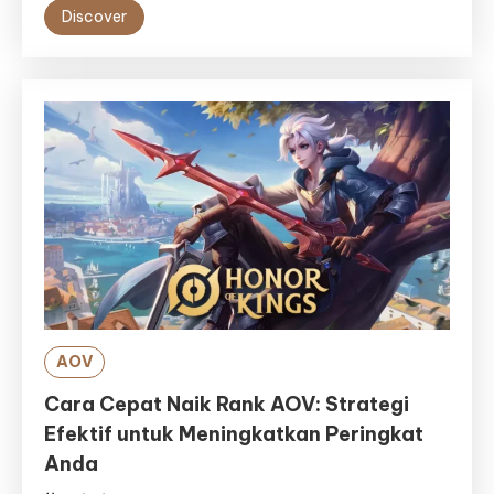
Discover
AOV
Cara Cepat Naik Rank AOV: Strategi
Efektif untuk Meningkatkan Peringkat
Anda