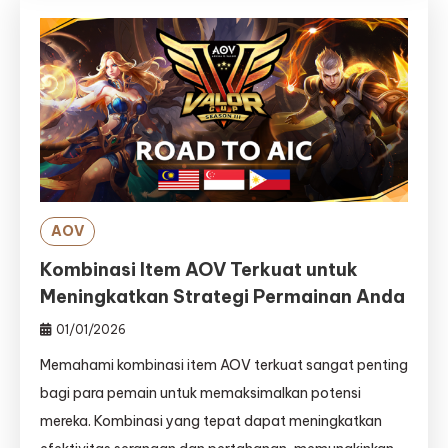
AOV
Kombinasi Item AOV Terkuat untuk
Meningkatkan Strategi Permainan Anda
01/01/2026
Memahami kombinasi item AOV terkuat sangat penting
bagi para pemain untuk memaksimalkan potensi
mereka. Kombinasi yang tepat dapat meningkatkan