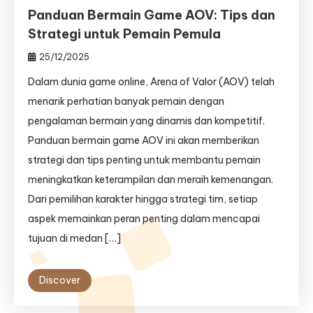
Panduan Bermain Game AOV: Tips dan
Strategi untuk Pemain Pemula
25/12/2025
Dalam dunia game online, Arena of Valor (AOV) telah
menarik perhatian banyak pemain dengan
pengalaman bermain yang dinamis dan kompetitif.
Panduan bermain game AOV ini akan memberikan
strategi dan tips penting untuk membantu pemain
meningkatkan keterampilan dan meraih kemenangan.
Dari pemilihan karakter hingga strategi tim, setiap
aspek memainkan peran penting dalam mencapai
tujuan di medan […]
Discover