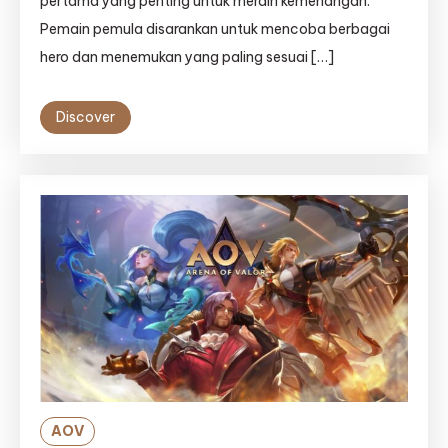
pertama yang penting untuk meraih kemenangan.
Pemain pemula disarankan untuk mencoba berbagai
hero dan menemukan yang paling sesuai […]
Discover
AOV