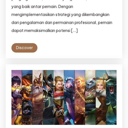
yang baik antar pemain. Dengan
mengimplementasikan strategi yang dikembangkan
dari pengalaman dan permainan profesional, pemain
dapat memaksimalkan potensi […]
Discover