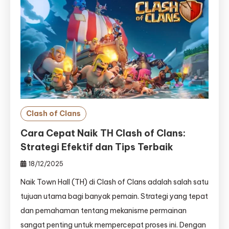
Clash of Clans
Cara Cepat Naik TH Clash of Clans:
Strategi Efektif dan Tips Terbaik
18/12/2025
Naik Town Hall (TH) di Clash of Clans adalah salah satu
tujuan utama bagi banyak pemain. Strategi yang tepat
dan pemahaman tentang mekanisme permainan
sangat penting untuk mempercepat proses ini. Dengan