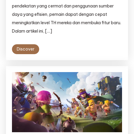
pendekatan yang cermat dan penggunaan sumber
daya yang efisien, pemain dapat dengan cepat
meningkatkan level TH mereka dan membuka fitur baru.
Dalam artikel ini, […]
Discover