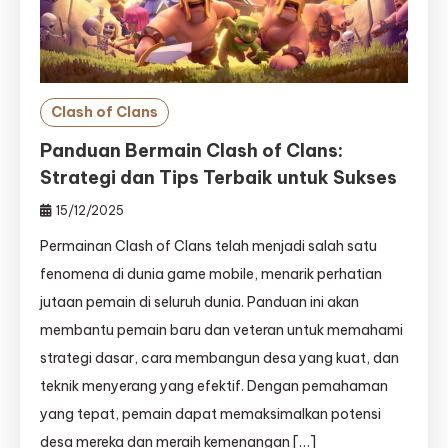
Clash of Clans
Panduan Bermain Clash of Clans:
Strategi dan Tips Terbaik untuk Sukses
15/12/2025
Permainan Clash of Clans telah menjadi salah satu
fenomena di dunia game mobile, menarik perhatian
jutaan pemain di seluruh dunia. Panduan ini akan
membantu pemain baru dan veteran untuk memahami
strategi dasar, cara membangun desa yang kuat, dan
teknik menyerang yang efektif. Dengan pemahaman
yang tepat, pemain dapat memaksimalkan potensi
desa mereka dan meraih kemenangan […]