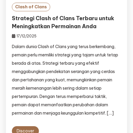
Clash of Clans
Strategi Clash of Clans Terbaru untuk
Meningkatkan Permainan Anda
17/12/2025
Dalam dunia Clash of Clans yang terus berkembang,
pemain perlu memiliki strategi yang tajam untuk tetap
berada di atas. Strategi terbaru yang efektif
menggabungkan pendekatan serangan yang cerdas
dan pertahanan yang kuat, memungkinkan pemain
meraih kemenangan lebih sering dalam setiap
pertempuran. Dengan terus memperbarui taktik,
pemain dapat memanfaatkan perubahan dalam
permainan dan menjaga keunggulan kompetitif. […]
Discover