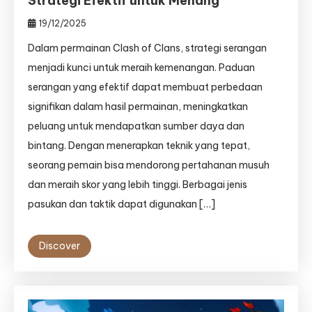
Strategi Efektif untuk Menang
19/12/2025
Dalam permainan Clash of Clans, strategi serangan
menjadi kunci untuk meraih kemenangan. Paduan
serangan yang efektif dapat membuat perbedaan
signifikan dalam hasil permainan, meningkatkan
peluang untuk mendapatkan sumber daya dan
bintang. Dengan menerapkan teknik yang tepat,
seorang pemain bisa mendorong pertahanan musuh
dan meraih skor yang lebih tinggi. Berbagai jenis
pasukan dan taktik dapat digunakan […]
Discover