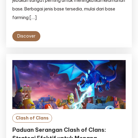
jebakan sangat penting untuk meningkatkan keamanan
base. Berbagai jenis base tersedia, mulai dari base
farming […]
Discover
Clash of Clans
Paduan Serangan Clash of Clans: