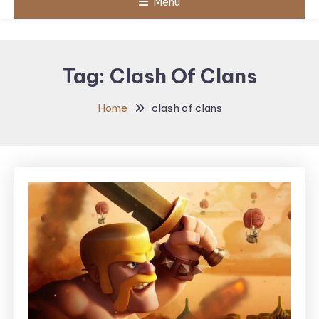
Menu
Tag:
Clash Of Clans
Home
clash of clans