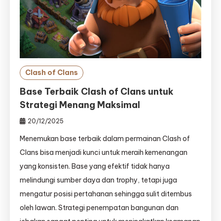
Clash of Clans
Base Terbaik Clash of Clans untuk
Strategi Menang Maksimal
20/12/2025
Menemukan base terbaik dalam permainan Clash of
Clans bisa menjadi kunci untuk meraih kemenangan
yang konsisten. Base yang efektif tidak hanya
melindungi sumber daya dan trophy, tetapi juga
mengatur posisi pertahanan sehingga sulit ditembus
oleh lawan. Strategi penempatan bangunan dan