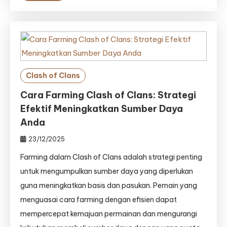
Clash of Clans
Cara Farming Clash of Clans: Strategi
Efektif Meningkatkan Sumber Daya
Anda
23/12/2025
Farming dalam Clash of Clans adalah strategi penting
untuk mengumpulkan sumber daya yang diperlukan
guna meningkatkan basis dan pasukan. Pemain yang
menguasai cara farming dengan efisien dapat
mempercepat kemajuan permainan dan mengurangi