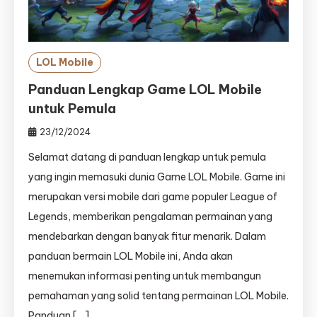
LOL Mobile
Panduan Lengkap Game LOL Mobile
untuk Pemula
23/12/2024
Selamat datang di panduan lengkap untuk pemula
yang ingin memasuki dunia Game LOL Mobile. Game ini
merupakan versi mobile dari game populer League of
Legends, memberikan pengalaman permainan yang
mendebarkan dengan banyak fitur menarik. Dalam
panduan bermain LOL Mobile ini, Anda akan
menemukan informasi penting untuk membangun
pemahaman yang solid tentang permainan LOL Mobile.
Panduan […]