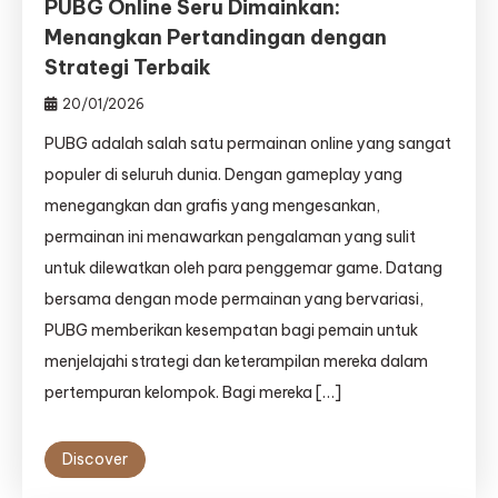
PUBG Online Seru Dimainkan:
Menangkan Pertandingan dengan
Strategi Terbaik
20/01/2026
PUBG adalah salah satu permainan online yang sangat
populer di seluruh dunia. Dengan gameplay yang
menegangkan dan grafis yang mengesankan,
permainan ini menawarkan pengalaman yang sulit
untuk dilewatkan oleh para penggemar game. Datang
bersama dengan mode permainan yang bervariasi,
PUBG memberikan kesempatan bagi pemain untuk
menjelajahi strategi dan keterampilan mereka dalam
pertempuran kelompok. Bagi mereka […]
Discover