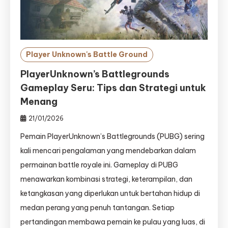
Player Unknown's Battle Ground
PlayerUnknown’s Battlegrounds
Gameplay Seru: Tips dan Strategi untuk
Menang
21/01/2026
Pemain PlayerUnknown’s Battlegrounds (PUBG) sering
kali mencari pengalaman yang mendebarkan dalam
permainan battle royale ini. Gameplay di PUBG
menawarkan kombinasi strategi, keterampilan, dan
ketangkasan yang diperlukan untuk bertahan hidup di
medan perang yang penuh tantangan. Setiap
pertandingan membawa pemain ke pulau yang luas, di