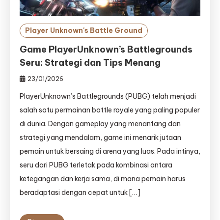
Player Unknown's Battle Ground
Game PlayerUnknown’s Battlegrounds
Seru: Strategi dan Tips Menang
23/01/2026
PlayerUnknown’s Battlegrounds (PUBG) telah menjadi
salah satu permainan battle royale yang paling populer
di dunia. Dengan gameplay yang menantang dan
strategi yang mendalam, game ini menarik jutaan
pemain untuk bersaing di arena yang luas. Pada intinya,
seru dari PUBG terletak pada kombinasi antara
ketegangan dan kerja sama, di mana pemain harus
beradaptasi dengan cepat untuk […]