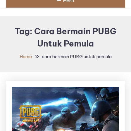
Menu
Tag:
Cara Bermain PUBG
Untuk Pemula
Home
cara bermain PUBG untuk pemula