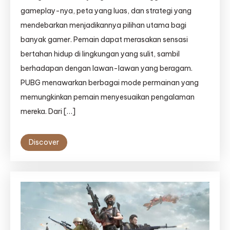
gameplay-nya, peta yang luas, dan strategi yang
mendebarkan menjadikannya pilihan utama bagi
banyak gamer. Pemain dapat merasakan sensasi
bertahan hidup di lingkungan yang sulit, sambil
berhadapan dengan lawan-lawan yang beragam.
PUBG menawarkan berbagai mode permainan yang
memungkinkan pemain menyesuaikan pengalaman
mereka. Dari […]
Discover