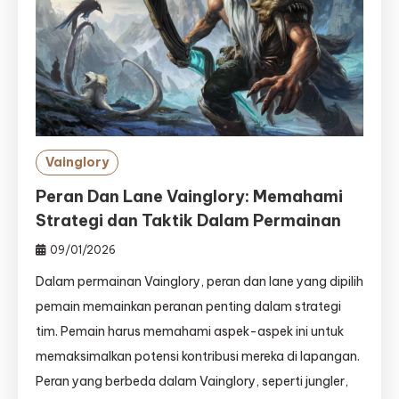
Vainglory
Peran Dan Lane Vainglory: Memahami
Strategi dan Taktik Dalam Permainan
09/01/2026
Dalam permainan Vainglory, peran dan lane yang dipilih
pemain memainkan peranan penting dalam strategi
tim. Pemain harus memahami aspek-aspek ini untuk
memaksimalkan potensi kontribusi mereka di lapangan.
Peran yang berbeda dalam Vainglory, seperti jungler,