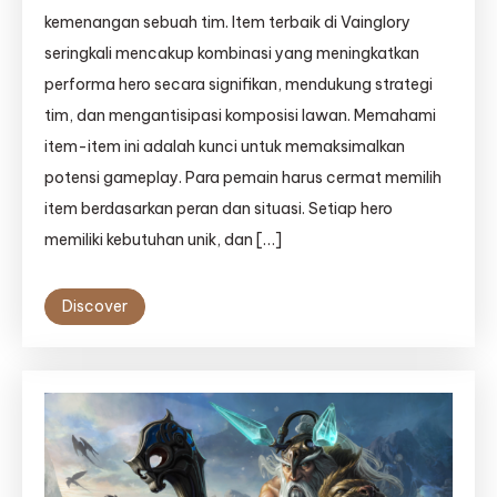
kemenangan sebuah tim. Item terbaik di Vainglory
seringkali mencakup kombinasi yang meningkatkan
performa hero secara signifikan, mendukung strategi
tim, dan mengantisipasi komposisi lawan. Memahami
item-item ini adalah kunci untuk memaksimalkan
potensi gameplay. Para pemain harus cermat memilih
item berdasarkan peran dan situasi. Setiap hero
memiliki kebutuhan unik, dan […]
Discover