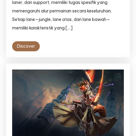
laner, dan support, memiliki tugas spesifik yang
memengaruhi alur permainan secara keseluruhan.
Setiap lane—jungle, lane atas, dan lane bawah—
memiliki karakteristik yang […]
Discover