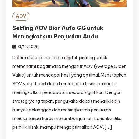
AOV
Setting AOV Biar Auto GG untuk
Meningkatkan Penjualan Anda
31/12/2025
Dalam dunia pemasaran digital, penting untuk
memahami bagaimana mengatur AOV (Average Order
Value) untuk mencapai hasil yang optimal. Menetapkan
AOV yang tepat dapat membantu bisnis otomatis
meningkatkan pendapatan secara signifikan. Dengan
strategi yang tepat, pengusaha dapat menarik lebih
banyak pelanggan dan meningkatkan penjualan
mereka tanpa harus menambah jumlah transaksi. Jika
pemilik bisnis mampu mengoptimalkan AOV, […]