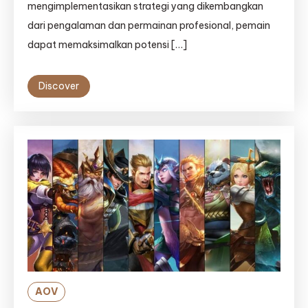
mengimplementasikan strategi yang dikembangkan
dari pengalaman dan permainan profesional, pemain
dapat memaksimalkan potensi […]
Discover
AOV