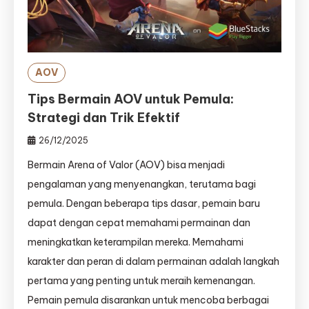
AOV
Tips Bermain AOV untuk Pemula:
Strategi dan Trik Efektif
26/12/2025
Bermain Arena of Valor (AOV) bisa menjadi
pengalaman yang menyenangkan, terutama bagi
pemula. Dengan beberapa tips dasar, pemain baru
dapat dengan cepat memahami permainan dan
meningkatkan keterampilan mereka. Memahami
karakter dan peran di dalam permainan adalah langkah
pertama yang penting untuk meraih kemenangan.
Pemain pemula disarankan untuk mencoba berbagai