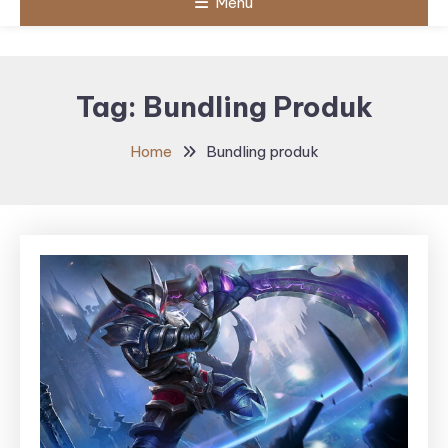
Menu
Tag:
Bundling Produk
Home
Bundling produk