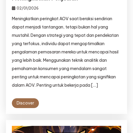
02/01/2026
Meningkatkan peringkat AOV saat beraksi sendirian
dapat menjadi tantangan, tetapi bukan hal yang
mustahil. Dengan strategi yang tepat dan pendekatan
yang terfokus, individu dapat mengoptimalkan
pengalaman pemasaran mereka untuk mencapai hasil
yang lebih baik. Menggunakan teknik analitik dan
pemahaman konsumen yang mendalam sangat
penting untuk mencapai peningkatan yang signifikan
dalam AOV. Penting untuk bekerja pada […]
Discover