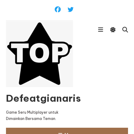
Skip
To
Content
Defeatgianaris
Game Seru Multiplayer untuk
Dimainkan Bersama Teman.