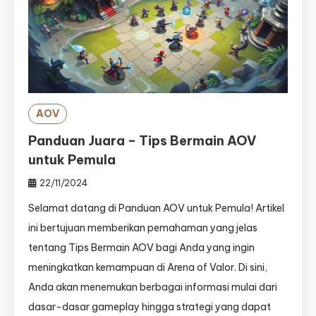
AOV
Panduan Juara – Tips Bermain AOV
untuk Pemula
22/11/2024
Selamat datang di Panduan AOV untuk Pemula! Artikel
ini bertujuan memberikan pemahaman yang jelas
tentang Tips Bermain AOV bagi Anda yang ingin
meningkatkan kemampuan di Arena of Valor. Di sini,
Anda akan menemukan berbagai informasi mulai dari
dasar-dasar gameplay hingga strategi yang dapat