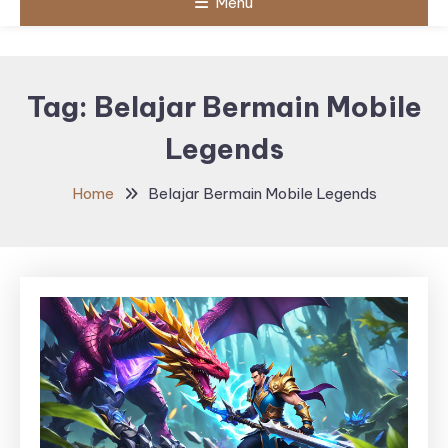
Menu
Tag:
Belajar Bermain Mobile
Legends
Home
Belajar Bermain Mobile Legends