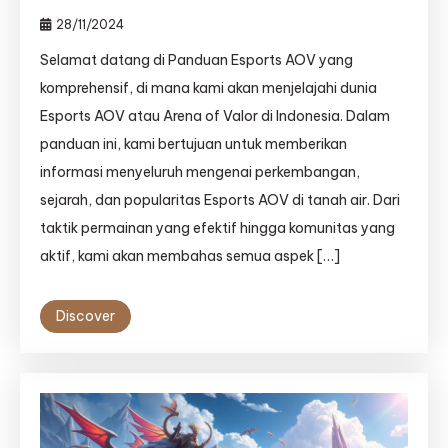
28/11/2024
Selamat datang di Panduan Esports AOV yang
komprehensif, di mana kami akan menjelajahi dunia
Esports AOV atau Arena of Valor di Indonesia. Dalam
panduan ini, kami bertujuan untuk memberikan
informasi menyeluruh mengenai perkembangan,
sejarah, dan popularitas Esports AOV di tanah air. Dari
taktik permainan yang efektif hingga komunitas yang
aktif, kami akan membahas semua aspek […]
Discover