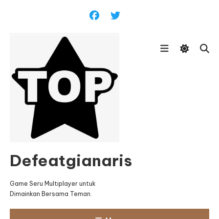
Skip
To
Content
Defeatgianaris
Game Seru Multiplayer untuk
Dimainkan Bersama Teman.