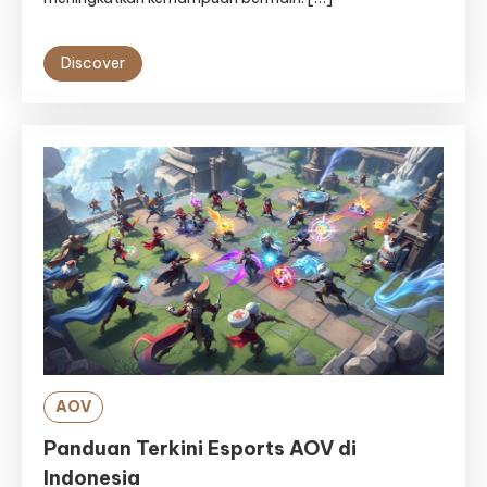
Discover
AOV
Panduan Terkini Esports AOV di
Indonesia