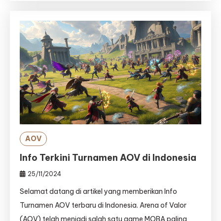
AOV
Info Terkini Turnamen AOV di Indonesia
25/11/2024
Selamat datang di artikel yang memberikan Info
Turnamen AOV terbaru di Indonesia. Arena of Valor
(AOV) telah menjadi salah satu game MOBA paling