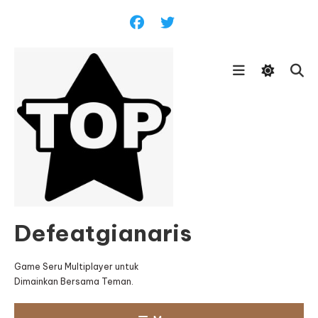
Skip
To
Content
Defeatgianaris
Game Seru Multiplayer untuk
Dimainkan Bersama Teman.