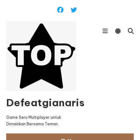
Skip
To
Content
Defeatgianaris
Game Seru Multiplayer untuk
Dimainkan Bersama Teman.