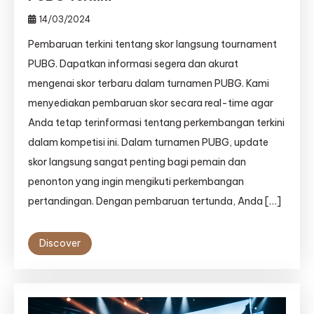
14/03/2024
Pembaruan terkini tentang skor langsung tournament
PUBG. Dapatkan informasi segera dan akurat
mengenai skor terbaru dalam turnamen PUBG. Kami
menyediakan pembaruan skor secara real-time agar
Anda tetap terinformasi tentang perkembangan terkini
dalam kompetisi ini. Dalam turnamen PUBG, update
skor langsung sangat penting bagi pemain dan
penonton yang ingin mengikuti perkembangan
pertandingan. Dengan pembaruan tertunda, Anda […]
Discover