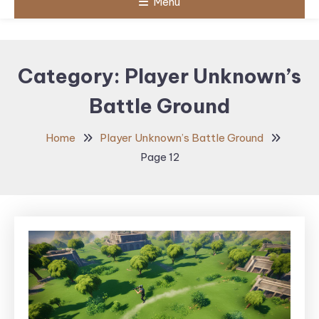
Menu
Category:
Player Unknown’s
Battle Ground
Home
Player Unknown’s Battle Ground
Page 12