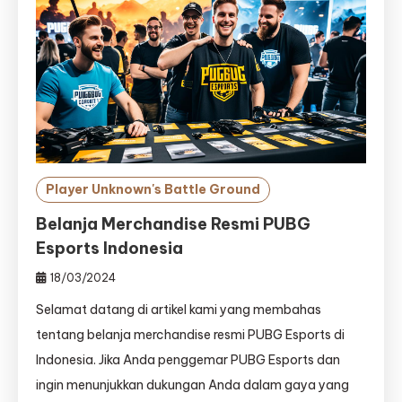
Player Unknown's Battle Ground
Belanja Merchandise Resmi PUBG
Esports Indonesia
18/03/2024
Selamat datang di artikel kami yang membahas
tentang belanja merchandise resmi PUBG Esports di
Indonesia. Jika Anda penggemar PUBG Esports dan
ingin menunjukkan dukungan Anda dalam gaya yang